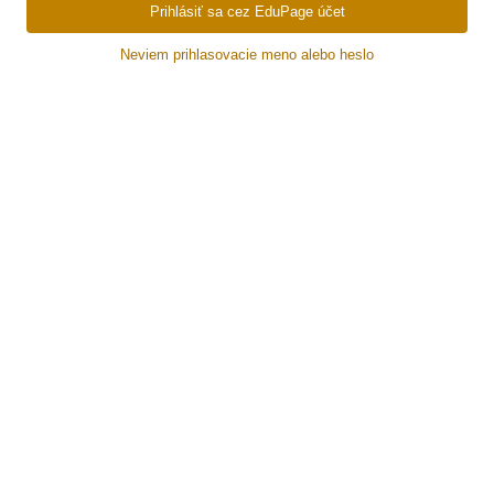
Prihlásiť sa cez EduPage účet
Neviem prihlasovacie meno alebo heslo