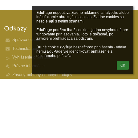
EduPage nepoužíva žiadne reklamné, analytické alebo 
iné súkromie ohrozujúce cookies. Žiadne cookies sa 
nezdieľajú s tretími stranami.

Odkazy
EduPage používa iba 2 cookie – jedno nevyhnutné pre 
fungovanie prihlasovania. Toto je dočasné, po 
zatvorení prehliadača sa odstráni.

Správca obsahu
Druhé cookie zvyšuje bezpečnosť prihlásenia - vďaka 
Technická podpora
nemu EduPage vie identifikovať prihlásenie z 
neznámeho počítača.
Vyhlásenie o prístupnosti
Ok
Právne informácie
Zásady ochrany osobných údajov
Údaje o prevádzkovateľovi
Mapa stránok
O nás
Kontakt
Novinky
Kontakty