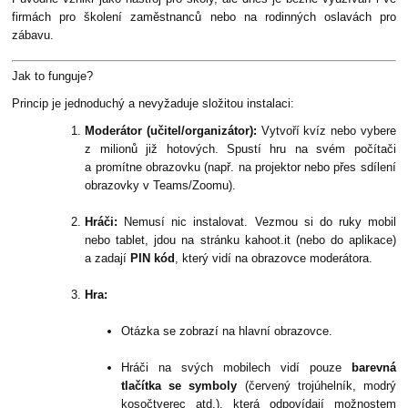
firmách pro školení zaměstnanců nebo na rodinných oslavách pro
zábavu.
Jak to funguje?
Princip je jednoduchý a nevyžaduje složitou instalaci:
Moderátor (učitel/organizátor):
Vytvoří kvíz nebo vybere
z milionů již hotových. Spustí hru na svém počítači
a promítne obrazovku (např. na projektor nebo přes sdílení
obrazovky v Teams/Zoomu).
Hráči:
Nemusí nic instalovat. Vezmou si do ruky mobil
nebo tablet, jdou na stránku
kahoot.it
(nebo do aplikace)
a zadají
PIN kód
, který vidí na obrazovce moderátora.
Hra:
Otázka se zobrazí na hlavní obrazovce.
Hráči na svých mobilech vidí pouze
barevná
tlačítka se symboly
(červený trojúhelník, modrý
kosočtverec atd.), která odpovídají možnostem