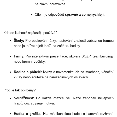
na hlavní obrazovce.
Cílem je odpovědět
správně a co nejrychleji
.
Kde se Kahoot! nejčastěji používá?
Školy:
Pro opakování látky, testování znalostí zábavnou formou
nebo jako "rozbíječ ledů" na začátku hodiny.
Firmy:
Pro interaktivní prezentace, školení BOZP, teambuildingy
nebo firemní večírky.
Rodina a přátelé:
Kvízy o novomanželích na svatbách, vánoční
kvízy nebo soutěže na narozeninových oslavách.
Proč je tak oblíbený?
Soutěživost:
Po každé otázce se ukáže žebříček nejlepších
hráčů, což zvyšuje motivaci.
Hudba a grafika:
Hra má ikonickou hudbu a barevné rozhraní,