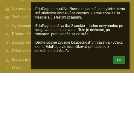
Správca obsahu
EduPage nepoužíva žiadne reklamné, analytické alebo 
iné súkromie ohrozujúce cookies. Žiadne cookies sa 
Technická podpora
nezdieľajú s tretími stranami.

Vyhlásenie o prístupnosti
EduPage používa iba 2 cookie – jedno nevyhnutné pre 
fungovanie prihlasovania. Toto je dočasné, po 
Právne informácie
zatvorení prehliadača sa odstráni.

Zásady ochrany osobných údajov
Druhé cookie zvyšuje bezpečnosť prihlásenia - vďaka 
nemu EduPage vie identifikovať prihlásenie z 
Údaje o prevádzkovateľovi
neznámeho počítača.
Mapa stránok
Ok
O nás
Kontakt
Novinky
Kontakty
Spojená škola Pavla Sabadoša internátna Prešov, Duklianska 2
info@spojenaskola.info
postmaster@spojenaskola.info
+421 (0) 51 77 11 360