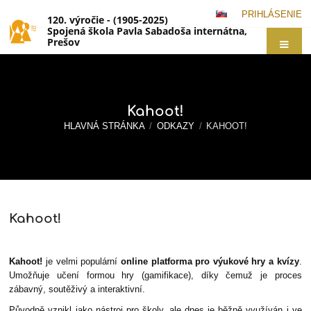
PRIHLÁSENIE
120. výročie - (1905-2025)
Spojená škola Pavla Sabadoša internátna,
Prešov
Kahoot!
HLAVNÁ STRÁNKA
/
ODKAZY
/
KAHOOT!
Kahoot!
Kahoot!
Kahoot!
je velmi populární
online platforma pro výukové hry a kvízy
.
Umožňuje učení formou hry (gamifikace), díky čemuž je proces
zábavný, soutěživý a interaktivní.
Původně vznikl jako nástroj pro školy, ale dnes je běžně využíván i ve