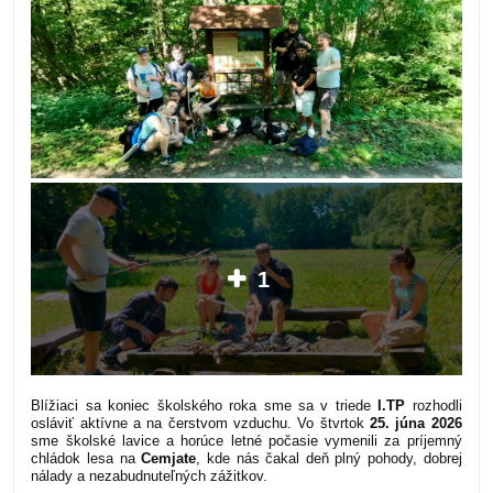
1
Blížiaci sa koniec školského roka sme sa v triede
I.TP
rozhodli
osláviť aktívne a na čerstvom vzduchu. Vo štvrtok
25. júna 2026
sme školské lavice a horúce letné počasie vymenili za príjemný
chládok lesa na
Cemjate
, kde nás čakal deň plný pohody, dobrej
nálady a nezabudnuteľných zážitkov.