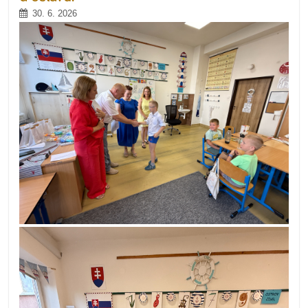
Valašskom
30. 6. 2026
Meziříčí
bola
úspešná!
📚
🇪🇺: