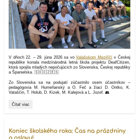
V dňoch 22. – 29. júna 2026 sa vo
Valašskom Meziříčí
v Českej
republike konala medzinárodná letná škola projektu DeafCitizen,
ktorá spojila mladých nepočujúcich zo Slovenska, Českej republiky
a Španielska. 🇸🇰🇨🇿🇪🇸
Zo Slovenska sa na podujatí zúčastnilo osem účastníkov –
pedagógovia M. Humeňanský a O. Feč a žiaci D. Ontko, K.
Vataščin, T. Holub, D. Kizek, M. Kalejová a L. Jozef. 👥
Čítať viac
🌍
🤟
Medzinárodná
letná
škola
projektu
Koniec školského roka: Čas na prázdniny
DeafCitizen
a oslavu!
vo