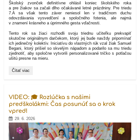
Školský zvonček definitívne ohlásil koniec školského roka
a pre žiakov sa začali dlho očakávané letné prázdniny. Pre triedu
7.A sa však tento záver neniesol len v tradičnom duchu
odovzdávania vysvedčení a spoločného fotenia, ale najmä
v znamení krásneho a úprimného gesta vďačnosti.
Tento rok sa žiaci rozhodli svoju triednu učiteľku prekvapiť
skutočne originálnym darčekom, ktorý jej bude navždy pripomínať
ich jedinečný kolektív. Iniciatívu do vlastných rúk vzal žiak Samuel
Begani, ktorý prišiel so skvelým nápadom a podarilo sa mu triedu
zjednotiť, aby spoločne vytvorili personalizované tričko s potlačou
ušitú presne na mieru.
Koniec
Čítať viac
školského
roka
v
7.A:
Originálna
VIDEO: 🎓 Rozlúčka s našimi
rozlúčka
a
predškolákmi: Čas posunúť sa o krok
výnimočné
vpred!
poďakovanie
triednej
29. 6. 2026
učiteľke: