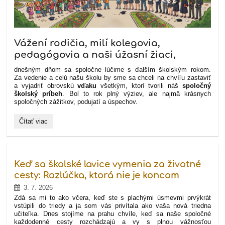
Vážení rodičia, milí kolegovia,
pedagógovia a naši úžasní žiaci,
dnešným dňom sa spoločne lúčime s ďalším školským rokom.
Za vedenie a celú našu školu by sme sa chceli na chvíľu zastaviť
a vyjadriť obrovskú
vďaku
všetkým, ktorí tvorili náš
spoločný
školský príbeh
. Bol to rok plný výziev, ale najmä krásnych
spoločných zážitkov, podujatí a úspechov.
Ďakujeme
Čítať viac
za
úspešný
školský
rok
a
Keď sa školské lavice vymenia za životné
prajeme
krásne
cesty: Rozlúčka, ktorá nie je koncom
prázdniny!
3. 7. 2026
☀️:
Zdá sa mi to ako včera, keď ste s plachými úsmevmi prvýkrát
vstúpili do triedy a ja som vás privítala ako vaša nová triedna
učiteľka. Dnes stojíme na prahu chvíle, keď sa naše spoločné
každodenné cesty rozchádzajú a vy s plnou vážnosťou