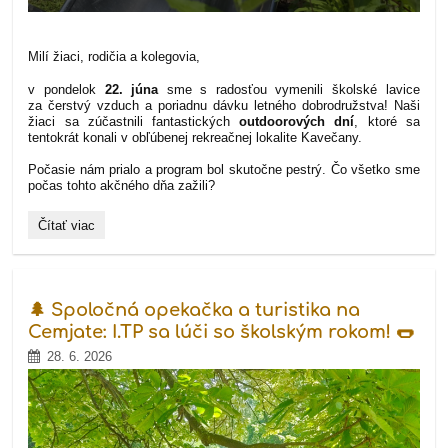
Milí žiaci, rodičia a kolegovia,
v pondelok
22. júna
sme s radosťou vymenili školské lavice
za čerstvý vzduch a poriadnu dávku letného dobrodružstva! Naši
žiaci sa zúčastnili fantastických
outdoorových dní
, ktoré sa
tentokrát konali v obľúbenej rekreačnej lokalite Kavečany.
Počasie nám prialo a program bol skutočne pestrý. Čo všetko sme
počas tohto akčného dňa zažili?
🌳
Čítať viac
Zažili
sme
skvelé
outdoorové
dni
🌲 Spoločná opekačka a turistika na
plné
zvierat
Cemjate: I.TP sa lúči so školským rokom! 🌭
a
28. 6. 2026
adrenalínu!: