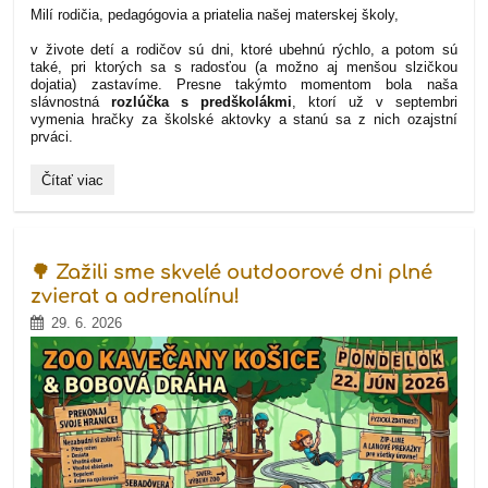
Milí rodičia, pedagógovia a priatelia našej materskej školy,
v živote detí a rodičov sú dni, ktoré ubehnú rýchlo, a potom sú
také, pri ktorých sa s radosťou (a možno aj menšou slzičkou
dojatia) zastavíme. Presne takýmto momentom bola naša
slávnostná
rozlúčka s predškolákmi
, ktorí už v septembri
vymenia hračky za školské aktovky a stanú sa z nich ozajstní
prváci.
VIDEO:
Čítať viac
🎓
Rozlúčka
s
našimi
predškolákmi:
🌳 Zažili sme skvelé outdoorové dni plné
Čas
zvierat a adrenalínu!
posunúť
sa
29. 6. 2026
o
krok
vpred!: