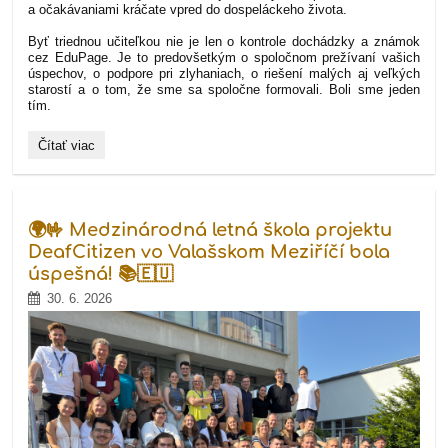
a očakávaniami kráčate vpred do dospeláckeho života.
Byť triednou učiteľkou nie je len o kontrole dochádzky a známok
cez EduPage. Je to predovšetkým o spoločnom prežívaní vašich
úspechov, o podpore pri zlyhaniach, o riešení malých aj veľkých
starostí a o tom, že sme sa spoločne formovali. Boli sme jeden
tím.
Keď
Čítať viac
sa
školské
lavice
vymenia
za
🌍🤟 Medzinárodná letná škola projektu
životné
cesty:
DeafCitizen vo Valašskom Meziříčí bola
Rozlúčka,
úspešná! 📚🇪🇺
ktorá
nie
30. 6. 2026
je
koncom: