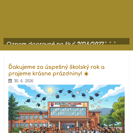
Oznam dopravné na šk.r. 2026/2027
stiahnuť tu..odovdzať na vrátnicu školy do 26.júna 2026
Ďakujeme za úspešný školský rok a
prajeme krásne prázdniny! ☀️
30. 6. 2026