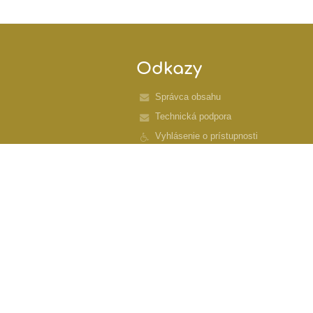
Odkazy
Správca obsahu
Technická podpora
Vyhlásenie o prístupnosti
Právne informácie
Zásady ochrany osobných údajov
Údaje o prevádzkovateľovi
Mapa stránok
O nás
Kontakt
Novinky