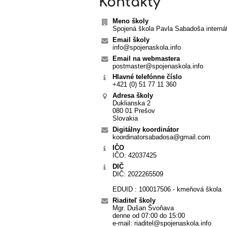
Kontakty
Meno školy
Spojená škola Pavla Sabadoša interná
Email školy
info@spojenaskola.info
Email na webmastera
postmaster@spojenaskola.info
Hlavné telefónne číslo
+421 (0) 51 77 11 360
Adresa školy
Duklianska 2
080 01 Prešov
Slovakia
Digitálny koordinátor
koordinatorsabadosa@gmail.com
IČO
IČO: 42037425
DIČ
DIČ: 2022265509
EDUID : 100017506 - kmeňová škola
Riaditeľ školy
Mgr. Dušan Švoňava
denne od 07:00 do 15:00
e-mail: riaditel@spojenaskola.info