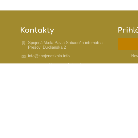
Kontakty
Prihl
Spojená škola Pavla Sabadoša internátna
Prešov, Duklianska 2
info@spojenaskola.info
Nev
postmaster@spojenaskola.info
+421 (0) 51 77 11 360
Duklianska 2
080 01 Prešov
Slovakia
koordinatorsabadosa@gmail.com
IČO: 42037425
DIČ: 2022265509
EDUID : 100017506 - kmeňová škola
Mgr. Dušan Švoňava