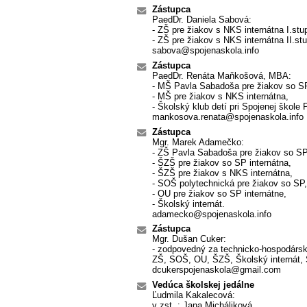
Zástupca
PaedDr. Daniela Sabová:
- ZŠ pre žiakov s NKS internátna I.stu
- ZŠ pre žiakov s NKS internátna II.st
sabova@spojenaskola.info
Zástupca
PaedDr. Renáta Maňkošová, MBA:
- MŠ Pavla Sabadoša pre žiakov so SP
- MŠ pre žiakov s NKS internátna,
- Školský klub detí pri Spojenej škole
mankosova.renata@spojenaskola.info
Zástupca
Mgr. Marek Adamečko:
- ZŠ Pavla Sabadoša pre žiakov so SP 
- ŠZŠ pre žiakov so SP internátna,
- ŠZŠ pre žiakov s NKS internátna,
- SOŠ polytechnická pre žiakov so SP,
- OU pre žiakov so SP internátne,
- Školský internát.
adamecko@spojenaskola.info
Zástupca
Mgr. Dušan Cuker:
- zodpovedný za technicko-hospodárs
ZŠ, SOŠ, OU, ŠZŠ, Školský internát, 
dcukerspojenaskola@gmail.com
Vedúca školskej jedálne
Ľudmila Kakalecová:
v zst. : Jana Micháliková