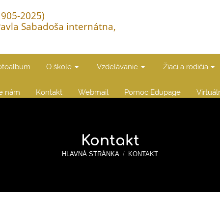
(1905-2025)
Pavla Sabadoša internátna,
otoalbum
O škole
Vzdelávanie
Žiaci a rodičia
te nám
Kontakt
Webmail
Pomoc Edupage
Virtuá
Kontakt
HLAVNÁ STRÁNKA
/
KONTAKT