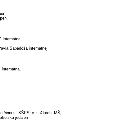
peň,
upeň.
 internátna,
 Pavla Sabadoša internátnej.
internátna,
ku činnosť SŠPSI v zložkách: MŠ,
Školská jedáleň