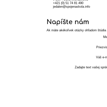
+421 (0) 51 74 81 490
jedalen@spojenaskola.info
Napíšte nám
Ak máte akékoľvek otázky ohľadom štúdia n
Me
Priezvi
Váš e-m
Zadajte text vašej sprá