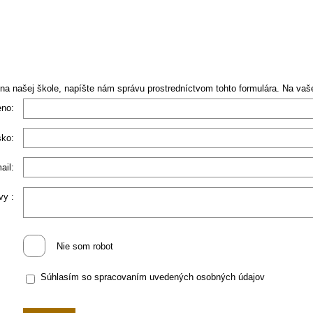
a našej škole, napíšte nám správu prostredníctvom tohto formulára. Na vaš
no:
sko:
ail:
vy :
Nie som robot
Súhlasím so spracovaním uvedených osobných údajov