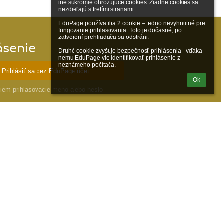
iné súkromie ohrozujúce cookies. Žiadne cookies sa 
nezdieľajú s tretími stranami.

EduPage používa iba 2 cookie – jedno nevyhnutné pre 
fungovanie prihlasovania. Toto je dočasné, po 
zatvorení prehliadača sa odstráni.

ásenie
Druhé cookie zvyšuje bezpečnosť prihlásenia - vďaka 
nemu EduPage vie identifikovať prihlásenie z 
neznámeho počítača.
Prihlásiť sa cez EduPage účet
Ok
iem prihlasovacie meno alebo heslo