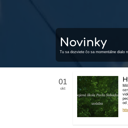
Novinky
Tu sa dozviete čo sa momentálne dialo n
H
01
Mi
okt
oz
vi
pe
od 
ht