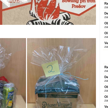
Ra
za
De
za
O
za
Ol
za
Ve
za
Ra
za
De
za
O
za
Ol
za
Ve