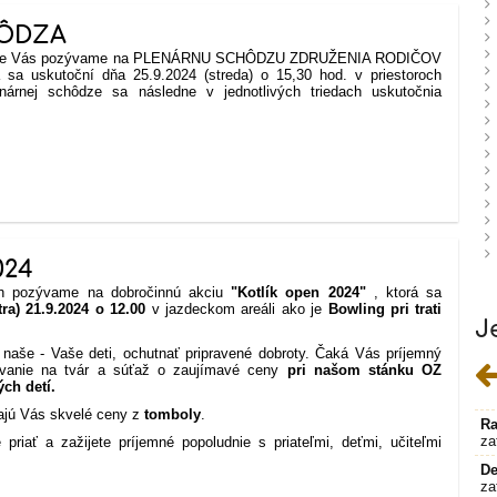
HÔDZA
ne Vás pozývame na PLENÁRNU SCHÔDZU ZDRUŽENIA RODIČOV
sa uskutoční dňa 25.9.2024 (streda) o 15,30 hod. v priestoroch
nárnej schôdze sa následne v jednotlivých triedach uskutočnia
024
ozývame na dobročinnú akciu
"Kotlík open 2024"
, ktorá sa
tra) 21.9.2024 o 12.
00
v jazdeckom areáli ako je
Bowling pri trati
J
e naše - Vaše deti, ochutnať pripravené dobroty. Čaká Vás príjemný
ovanie na tvár a súťaž o zaujímavé ceny
pri našom stánku OZ
ých detí.
jú Vás skvelé ceny z
tomboly
.
Ra
za
riať a zažijete príjemné popoludnie s priateľmi, deťmi, učiteľmi
De
za