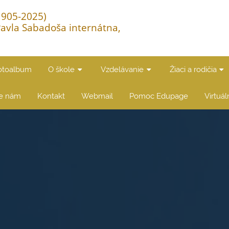
(1905-2025)
Pavla Sabadoša internátna,
otoalbum
O škole
Vzdelávanie
Žiaci a rodičia
te nám
Kontakt
Webmail
Pomoc Edupage
Virtuá