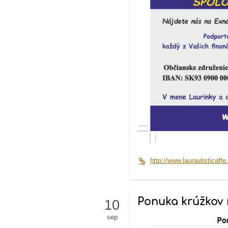
http://www.laurautisticaffe
Ponuka krúžkov n
10
sep