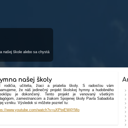
a našej škole alebo sa chystá
ymna našej školy
A
lí rodičia, učitelia, žiaci a priatelia školy. S radosťou vám
namujeme, že náš jedinečný projekt školskej hymny a hudobného
deoklipu je dokončený. Tento projekt je venovaný všetkým
dagógom, zamestnancom a žiakom Spojenej školy Pavla Sabadoša
jej vzniku. Výsledok si môžete pozrieť tu:
tps://www.youtube.com/watch?v=uXPtpEW4YMo