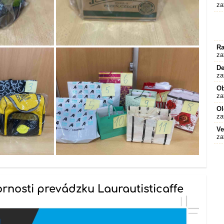
za
Ra
za
De
za
O
za
Ol
za
Ve
za
nosti prevádzku Laurautisticaffe