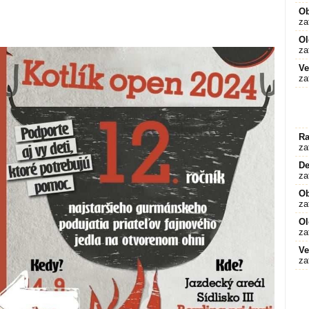
O
za
Ol
za
Ve
za
Ra
za
De
za
O
za
Ol
za
Ve
za