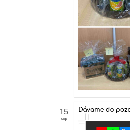
Dávame do pozor
15
sep