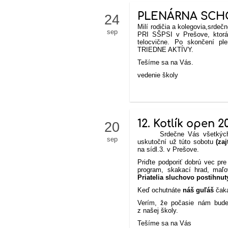
PLENÁRNA SC
24
Milí rodičia a kolegovia,
srdeč
sep
PRI SŠPSI v Prešove, ktorá 
telocvične. Po skončení ple
TRIEDNE AKTÍVY.
Tešíme sa na Vás.
vedenie školy
12. Kotlík open 2
20
Srdečne Vás všetkých p
sep
uskutoční už túto sobotu
(zaj
na sídl.3. v Prešove.
Priďte podporiť dobrú vec pr
program, skakací hrad, maľ
Priatelia sluchovo postihnut
Keď ochutnáte
náš guľáš
čaka
Verím, že počasie nám bude p
z našej školy.
Tešíme sa na Vás