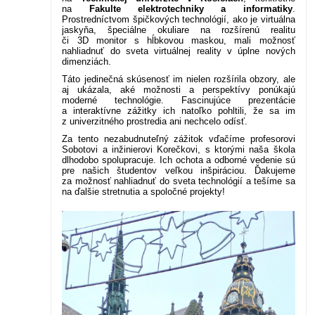
na
Fakulte elektrotechniky a informatiky
.
Prostredníctvom špičkových technológií, ako je virtuálna
jaskyňa, špeciálne okuliare na rozšírenú realitu
či 3D monitor s hĺbkovou maskou, mali možnosť
nahliadnuť do sveta virtuálnej reality v úplne nových
dimenziách.
Táto jedinečná skúsenosť im nielen rozšírila obzory, ale
aj ukázala, aké možnosti a perspektívy ponúkajú
moderné technológie. Fascinujúce prezentácie
a interaktívne zážitky ich natoľko pohltili, že sa im
z univerzitného prostredia ani nechcelo odísť.
Za tento nezabudnuteľný zážitok vďačíme profesorovi
Sobotovi a inžinierovi Korečkovi, s ktorými naša škola
dlhodobo spolupracuje. Ich ochota a odborné vedenie sú
pre našich študentov veľkou inšpiráciou. Ďakujeme
za možnosť nahliadnuť do sveta technológií a tešíme sa
na ďalšie stretnutia a spoločné projekty!