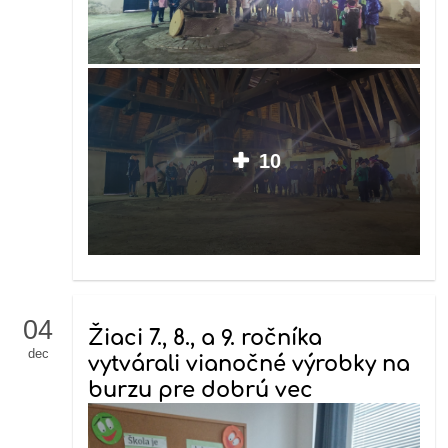
10
04
Žiaci 7., 8., a 9. ročníka
dec
vytvárali vianočné výrobky na
burzu pre dobrú vec