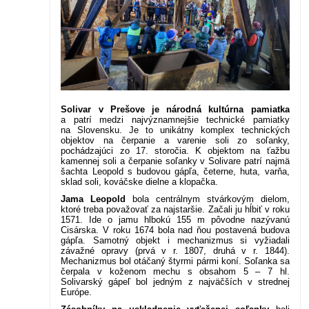
Solivar v Prešove je národná kultúrna pamiatka
a patrí medzi najvýznamnejšie technické pamiatky
na Slovensku. Je to unikátny komplex technických
objektov na čerpanie a varenie soli zo soľanky,
pochádzajúci zo 17. storočia. K objektom na ťažbu
kamennej soli a čerpanie soľanky v Solivare patrí najmä
šachta Leopold s budovou gápľa, četerne, huta, varňa,
sklad soli, kováčske dielne a klopačka.
Jama Leopold
bola centrálnym stvárkovým dielom,
ktoré treba považovať za najstaršie. Začali ju hĺbiť v roku
1571. Ide o jamu hlbokú 155 m pôvodne nazývanú
Cisárska. V roku 1674 bola nad ňou postavená budova
gápľa. Samotný objekt i mechanizmus si vyžiadali
závažné opravy (prvá v r. 1807, druhá v r. 1844).
Mechanizmus bol otáčaný štyrmi pármi koní. Soľanka sa
čerpala v koženom mechu s obsahom 5 – 7 hl.
Solivarský gápeľ bol jedným z najväčších v strednej
Európe.