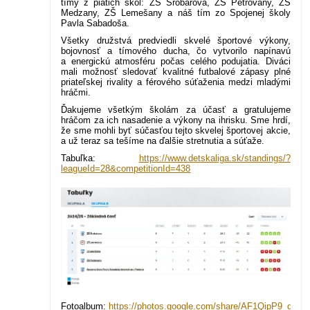
tímy z piatich škôl: ZŠ Šrobárova, ZŠ Petrovany, ZŠ
Medzany, ZŠ Lemešany a náš tím zo Spojenej školy
Pavla Sabadoša.
Všetky družstvá predviedli skvelé športové výkony,
bojovnosť a tímového ducha, čo vytvorilo napínavú
a energickú atmosféru počas celého podujatia. Diváci
mali možnosť sledovať kvalitné futbalové zápasy plné
priateľskej rivality a férového súťaženia medzi mladými
hráčmi.
Ďakujeme všetkým školám za účasť a gratulujeme
hráčom za ich nasadenie a výkony na ihrisku. Sme hrdí,
že sme mohli byť súčasťou tejto skvelej športovej akcie,
a už teraz sa tešíme na ďalšie stretnutia a súťaže.
Tabuľka:
https://www.detskaliga.sk/standings/?
leagueId=28&competitionId=438
Fotoalbum:
https://photos.google.com/share/AF1QipP9_d