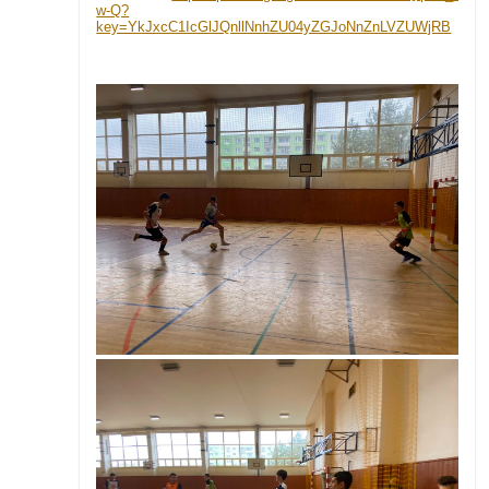
w-Q?
key=YkJxcC1IcGlJQnllNnhZU04yZGJoNnZnLVZUWjRB