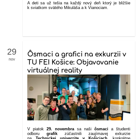
A deti sa už tešia na každý nový deň ktorý je bližšie
k sviatkom svätého Mikuláša a k Vianociam.
29
Ôsmaci a grafici na exkurzii v
nov
TU FEI Košice: Objavovanie
virtuálnej reality
V piatok
29. novembra
sa naši
ôsmaci
a štu​​​​denti
odboru
grafik
zúčastnili zaujímavej exkurzie
na
Technickej univerzite v Košiciach
, konkrétne