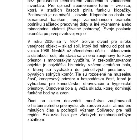
bez príslušného technického zariadenia a základného
inventára. Pre úplnosť spomenieme turňu – zvonicu,
ktorá v starších časoch plnila funkciu klopačky.
Postavená je na návrší – obvale. Klopaním na dosku sa
oznamoval baníkom, resp. zamestnancom erárneho
podniku začiatok pracovnej doby a iné významné alebo
mimoriadne udalosti (živelné pohromy). Svoje poslanie
ukončila po prvej svetovej vojne.
V roku 2016 sa v NKP Solivar otvoril pre širokú
verejnosť objekt – sklad soli, ktorý bol ruinou od požiaru
v roku 1986. Neslúži už pôvodnému účelu – skladovaniu
a distribúcii soli, ale stáva sa z neho zaujímavý funkčný
priestor s mnohorakým využitím. V zrekonštruovanom
objekte je najväčšia historicky vzácna centrálna hala,
z ktorej sa vychádza do jednotlivých priestorov –
bývalých soľných komôr. Tie sú rozdelené na muzeálnu
časť, kongresový priestor a hospodársku časť, ktorá je
vyhradená pre kancelárske, stravovacie a hygienické
priestory. Obnovená bola aj veža skladu, ktorej dominujú
funkčné hodiny a zvon.
Žiaci sa nielen dozvedeli množstvo zaujímavostí
o histórii soľného priemyslu, ale zároveň zažili atmosféru
minulých čias a pochopili význam Solivarov pre náš
región. Exkurzia bola pre všetkých nezabudnuteľným
zážitkom.