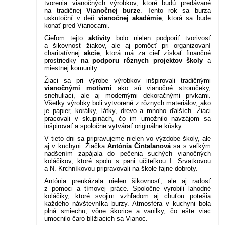
tvorenia vianočných výrobkov, ktoré budú predávané
na tradičnej
Vianočnej burze
. Tento rok sa burza
uskutoční v deň
vianočnej akadémie
, ktorá sa bude
konať pred Vianocami.
Cieľom tejto
aktivity
bolo nielen podporiť tvorivosť
a šikovnosť žiakov, ale aj pomôcť pri organizovaní
charitatívnej
akcie
, ktorá má za cieľ získať finančné
prostriedky
na podporu rôznych projektov školy
a
miestnej komunity.
Žiaci sa pri výrobe výrobkov inšpirovali tradičnými
vianočnými motívmi
ako sú vianočné stromčeky,
snehuliaci, ale aj modernými dekoračnými prvkami.
Všetky výrobky boli vytvorené z rôznych materiálov, ako
je papier, korálky, látky, drevo a mnoho ďalších. Žiaci
pracovali v skupinách, čo im umožnilo navzájom sa
inšpirovať a spoločne vytvárať originálne kúsky.
V tieto dni sa pripravujeme nielen vo výzdobe školy, ale
aj v kuchyni. Žiačka
Antónia Čintalanová
sa s veľkým
nadšením zapájala do pečenia suchých vianočných
koláčikov, ktoré spolu s pani učiteľkou I. Srvatkovou
a N. Krchníkovou pripravovali na škole fajne dobroty.
Antónia preukázala nielen šikovnosť, ale aj radosť
z pomoci a tímovej práce. Spoločne vyrobili lahodné
koláčiky, ktoré svojim vzhľadom aj chuťou potešia
každého návštevníka burzy. Atmosféra v kuchyni bola
plná smiechu, vône škorice a vanilky, čo ešte viac
umocnilo čaro blížiacich sa Vianoc.