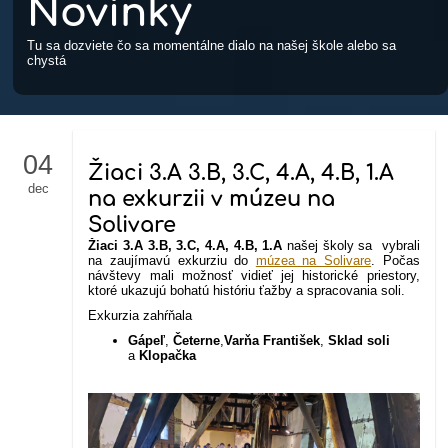
Novinky
Tu sa dozviete čo sa momentálne dialo na našej škole alebo sa
chystá
04
Žiaci 3.A 3.B, 3.C, 4.A, 4.B, 1.A
dec
na exkurzii v múzeu na
Solivare
Žiaci 3.A 3.B, 3.C, 4.A, 4.B, 1.A
našej školy sa vybrali
na zaujímavú exkurziu do
múzea na Solivare
. Počas
návštevy mali možnosť vidieť jej historické priestory,
ktoré ukazujú bohatú históriu ťažby a spracovania soli.
Exkurzia zahŕňala
Gápeľ
,
Četerne
,
Varňa František
,
Sklad soli
a
Klopačka