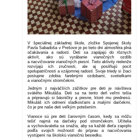
V špeciálnej základnej škole, zložke Spojenej školy
Pavla Sabadoša v Prešove je po tieto dni atmosféra plná
očakávania a radosti. Deti sa zapájajú do rôznych
aktivít, ako sú vyrábanie vianočných ozdôb
a nacvičovanie vianočných piesní. Tieto aktivity nielenže
rozvíjajú ich zručnosti, ale aj posilňujú pocit
spolupatričnosti a vzájomnej radosti. Svoje triedy si žiaci
postupne zdobia farebnými ozdobami, svetielkami
a vianočnými stromčekmi.
Jedným z najväčších zážitkov pre deti je návšteva
svätého Mikuláša. Deti sa na tento deň veľmi tešia
a pripravujú si básničky a piesne, ktoré mu prednesú.
Mikuláš ich odmení sladkosťami a malými darčekmi,
čo je pre naše deti veľkým potešením.
Vianoce sú pre deti čarovným časom, kedy sa môžu
tešiť najmä na darčeky pod stromčekom. Učitelia
a vychovávatelia sa snažia, aby sa každé dieťa zapojilo
podľa svojich možností do príprav a nacvičovania
vystúpení na školskú vianočnú besiedku.