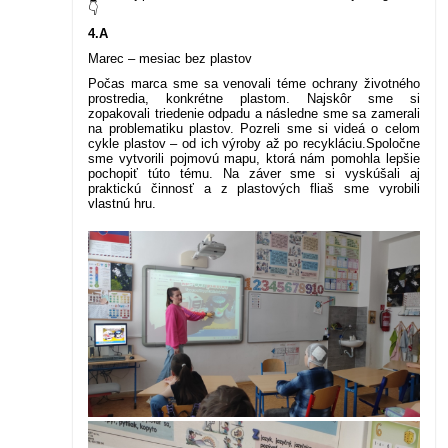
👇
4.A
Marec – mesiac bez plastov
Počas marca sme sa venovali téme ochrany životného
prostredia, konkrétne plastom. Najskôr sme si
zopakovali triedenie odpadu a následne sme sa zamerali
na problematiku plastov. Pozreli sme si videá o celom
cykle plastov – od ich výroby až po recykláciu.
Spoločne
sme vytvorili pojmovú mapu, ktorá nám pomohla lepšie
pochopiť túto tému. Na záver sme si vyskúšali aj
praktickú činnosť a z plastových fliaš sme vyrobili
vlastnú hru.