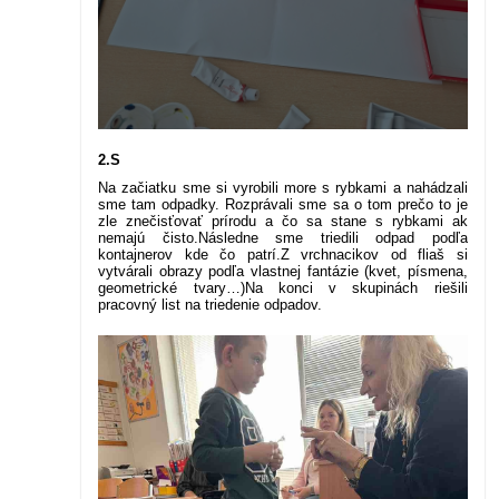
2.S
Na začiatku sme si vyrobili more s rybkami a nahádzali
sme tam odpadky. Rozprávali sme sa o tom prečo to je
zle znečisťovať prírodu a čo sa stane s rybkami ak
nemajú čisto.
Následne sme triedili odpad podľa
kontajnerov kde čo patrí.
Z vrchnacikov od fliaš si
vytvárali obrazy podľa vlastnej fantázie (kvet, písmena,
geometrické tvary…)
Na konci v skupinách riešili
pracovný list na triedenie odpadov.