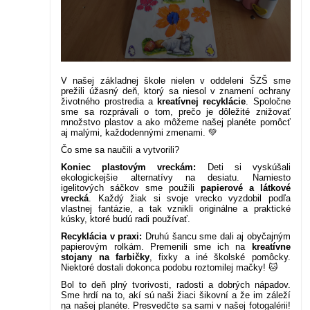
V našej základnej škole nielen v oddeleni ŠZŠ sme
prežili úžasný deň, ktorý sa niesol v znamení ochrany
životného prostredia a
kreatívnej recyklácie
. Spoločne
sme sa rozprávali o tom, prečo je dôležité znižovať
množstvo plastov a ako môžeme našej planéte pomôcť
aj malými, každodennými zmenami. 💚
Čo sme sa naučili a vytvorili?
Koniec plastovým vreckám:
Deti si vyskúšali
ekologickejšie alternatívy na desiatu. Namiesto
igelitových sáčkov sme použili
papierové a látkové
vrecká
. Každý žiak si svoje vrecko vyzdobil podľa
vlastnej fantázie, a tak vznikli originálne a praktické
kúsky, ktoré budú radi používať.
Recyklácia v praxi:
Druhú šancu sme dali aj obyčajným
papierovým rolkám. Premenili sme ich na
kreatívne
stojany na farbičky
, fixky a iné školské pomôcky.
Niektoré dostali dokonca podobu roztomilej mačky! 🐱
Bol to deň plný tvorivosti, radosti a dobrých nápadov.
Sme hrdí na to, akí sú naši žiaci šikovní a že im záleží
na našej planéte. Presvedčte sa sami v našej fotogalérii!