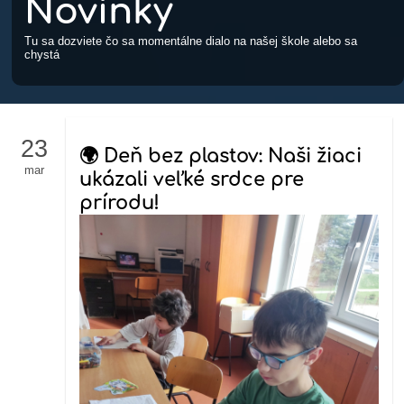
Novinky
Tu sa dozviete čo sa momentálne dialo na našej škole alebo sa
chystá
23
🌍 Deň bez plastov: Naši žiaci
mar
ukázali veľké srdce pre
prírodu!