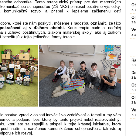
ného odborníka. Tento terapeutický prístup pre deti materských
O
 komunikačnou schopnosťou (ZŠ NKS) priniesol pozitívne výsledky,
za
a komunikačný rozvoj a prispel k lepšiemu začleneniu detí
Ol
za
pore, ktoré ste nám poskytli, môžeme s radosťou
oznámiť
, že táto
pokračovať aj v ďalšom období.
Kanisterapia bude aj naďalej
Ve
a sluchovo postihnutých, žiakom materskej školy, ako aj žiakom
za
 benefitujú z tejto jedinečnej formy terapie.
Ra
za
De
za
O
za
Ol
za
Ve
za
 posúva vpred v oblasti inovácií vo vzdelávaní a terapii a my vám
oc a podporu, bez ktorej by tento projekt nebol realizovateľný.
ktorí ste sa zapojili a prispeli k tejto krásnej iniciatíve, ktorá
ostihnutím, s narušenou komunikačnou schopnosťou a tak isto aj
dporuje ich rozvoj.