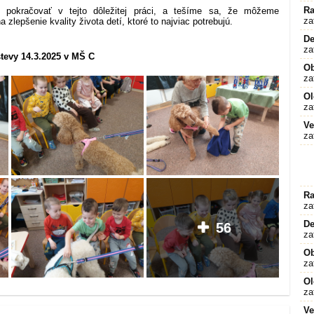
Ra
okračovať v tejto dôležitej práci, a tešíme sa, že môžeme
za
a zlepšenie kvality života detí, ktoré to najviac potrebujú.
De
za
števy 14.3.2025 v MŠ C
O
za
Ol
za
Ve
za
Ra
za
De
56
za
O
za
Ol
za
Ve