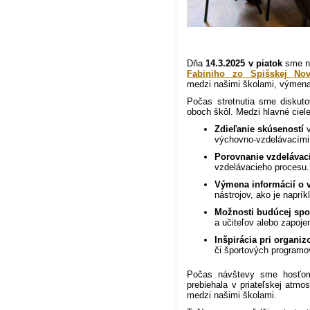
Dňa
14.3.2025 v piatok
sme na
Fabiniho zo Spišskej Nov
medzi našimi školami, výmena 
Počas stretnutia sme diskuto
oboch škôl. Medzi hlavné ciele 
Zdieľanie skúseností
v
výchovno-vzdelávacími
Porovnanie vzdelávac
vzdelávacieho procesu.
Výmena informácií o v
nástrojov, ako je naprí
Možnosti budúcej spo
a učiteľov alebo zapoje
Inšpirácia pri organi
či športových programo
Počas návštevy sme hosťom p
prebiehala v priateľskej atmo
medzi našimi školami.