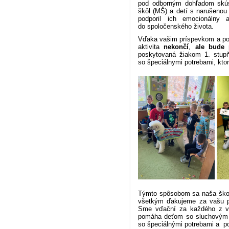
pod odborným dohľadom skúse
škôl (MŠ) a detí s narušenou
podporil ich emocionálny 
do spoločenského života.
Vďaka vašim príspevkom a pod
aktivita
nekončí
,
ale bude 
poskytovaná žiakom 1. stupň
so špeciálnymi potrebami, ktorí
Týmto spôsobom sa naša škola
všetkým ďakujeme za vašu pom
Sme vďační za každého z vás, 
pomáha deťom so sluchovým p
so špeciálnými potrebami a po