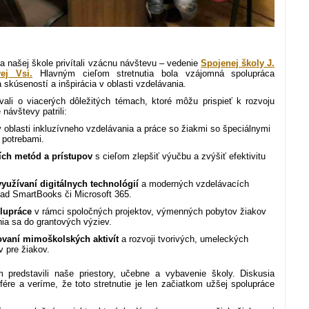
 našej škole privítali vzácnu návštevu – vedenie
Spojenej školy J.
ej Vsi.
Hlavným cieľom stretnutia bola vzájomná spolupráca
skúseností a inšpirácia v oblasti vzdelávania.
vali o viacerých dôležitých témach, ktoré môžu prispieť k rozvoju
návštevy patrili:
 oblasti inkluzívneho vzdelávania a práce so žiakmi so špeciálnymi
 potrebami.
ích metód a prístupov
s cieľom zlepšiť výučbu a zvýšiť efektivitu
yužívaní digitálnych technológií
a moderných vzdelávacích
klad SmartBooks či Microsoft 365.
lupráce
v rámci spoločných projektov, výmenných pobytov žiakov
nia sa do grantových výziev.
zovaní mimoškolských aktivít
a rozvoji tvorivých, umeleckých
v pre žiakov.
redstavili naše priestory, učebne a vybavenie školy. Diskusia
sfére a veríme, že toto stretnutie je len začiatkom užšej spolupráce