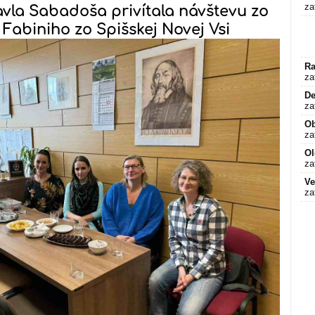
za
avla Sabadoša privítala návštevu zo
. Fabiniho zo Spišskej Novej Vsi
Ra
za
De
za
O
za
Ol
za
Ve
za