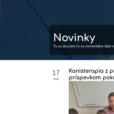
Novinky
Tu sa dozviete čo sa momentálne dialo n
Kanisterapia z p
17
príspevkom pokr
mar