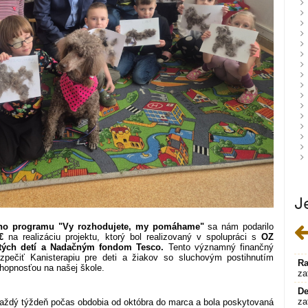
J
vého programu "Vy rozhodujete, my pomáhame"
sa nám podarilo
 €
na realizáciu projektu, ktorý bol realizovaný v spolupráci s
OZ
utých detí a Nadačným fondom Tesco.
Tento významný finančný
pečiť Kanisterapiu pre deti a žiakov so sluchovým postihnutím
Ra
hopnosťou na našej škole.
za
De
za
aždý týždeň počas obdobia od októbra do marca a bola poskytovaná