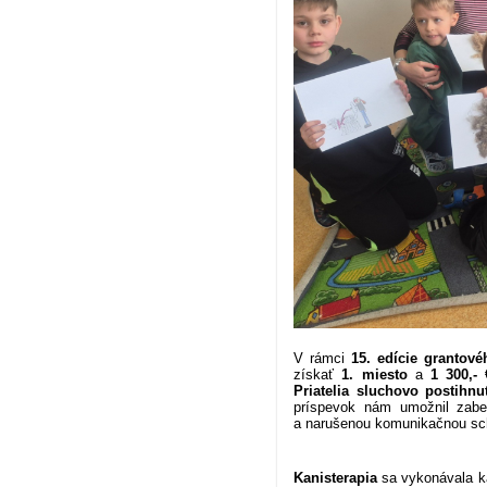
V rámci
15. edície granto
získať
1. miesto
a
1 300,-
Priatelia sluchovo postihn
príspevok nám umožnil zabez
a narušenou komunikačnou sc
Kanisterapia
sa vykonávala k