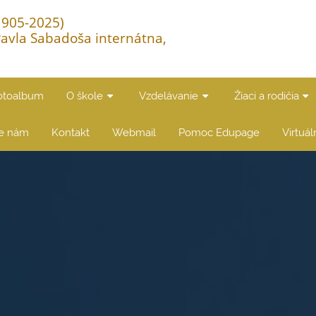
(1905-2025)
Pavla Sabadoša internátna,
otoalbum
O škole
Vzdelávanie
Žiaci a rodičia
te nám
Kontakt
Webmail
Pomoc Edupage
Virtuá