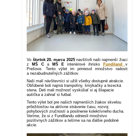
Vo
štvrtok 20. marca 2025
navštívili naši najmenší žiaci
z
MŠ C
a
MŠ E
interiérové ihrisko
Fundiland
v
Prešove.
Tento výlet im priniesol množstvo radosti
a nezabudnuteľných zážitkov.
Naši malí návštevníci si užili všetky dostupné atrakcie.
Obľúbené boli najmä trampolíny, šmýkačky a lezecká
stena.
Deti mali možnosť vyskúšať si aj šliapacie
autíčka a zahrať si futbal.
Tento výlet bol pre našich najmenších žiakov skvelou
príležitosťou na aktívne strávenie času, rozvoj
pohybových zručností a posilnenie kolektívneho ducha.
Veríme, že si z Fundilandu odniesli množstvo
pozitívnych zážitkov a tešíme sa na ďalšie podobné
akcie.