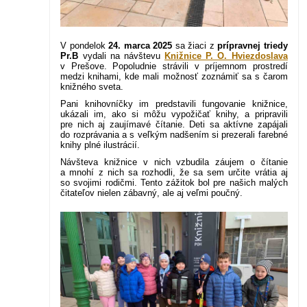
V pondelok
24. marca 2025
sa žiaci z
prípravnej triedy
Pr.B
vydali na návštevu
Knižnice P. O. Hviezdoslava
v Prešove. Popoludnie strávili v príjemnom prostredí
medzi knihami, kde mali možnosť zoznámiť sa s čarom
knižného sveta.
Pani knihovníčky im predstavili fungovanie knižnice,
ukázali im, ako si môžu vypožičať knihy, a pripravili
pre nich aj zaujímavé čítanie. Deti sa aktívne zapájali
do rozprávania a s veľkým nadšením si prezerali farebné
knihy plné ilustrácií.
Návšteva knižnice v nich vzbudila záujem o čítanie
a mnohí z nich sa rozhodli, že sa sem určite vrátia aj
so svojimi rodičmi. Tento zážitok bol pre našich malých
čitateľov nielen zábavný, ale aj veľmi poučný.