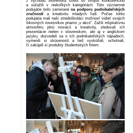
z východu Slovenska stretli so svojou konkurenciou
a súťažili v niekoľkých kategóriách. Toto významné
podujatie bolo zamerané
na podporu podnikateľských
zručností
a kreativitu mladých ľudí.
Počas tohto
podujatia mali naši stredoškoláci možnosť vidieť svojich
šikovných rovesníkov priamo „v akcii“. Zažili inšpiratívnu
atmosféru plnú inovácií a kreativity, sledovali ich
prezentácie nielen v slovenskom, ale aj v anglickom
jazyku, dozvedeli sa o ich podnikateľských nápadoch,
vymenili si skúsenosti a tiež vyskúšali, ochutnali,
či zakúpili si produkty študentských firiem.