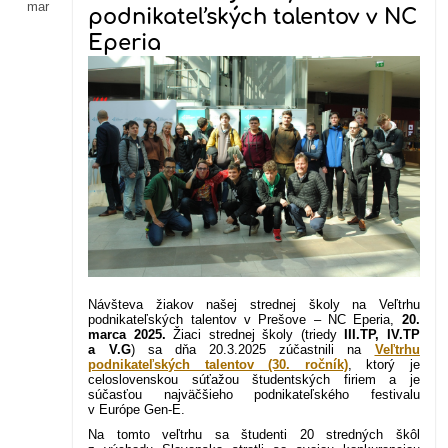
mar
podnikateľských talentov v NC
Eperia
Návšteva žiakov našej strednej školy na Veľtrhu
podnikateľských talentov v Prešove – NC Eperia,
20.
marca 2025.
Žiaci strednej školy (triedy
III.TP, IV.TP
a V.G
) sa dňa 20.3.2025 zúčastnili na
Veľtrhu
podnikateľských talentov (30. ročník)
, ktorý je
celoslovenskou súťažou študentských firiem a je
súčasťou najväčšieho podnikateľského festivalu
v Európe Gen-E.
Na tomto veľtrhu sa študenti 20 stredných škôl