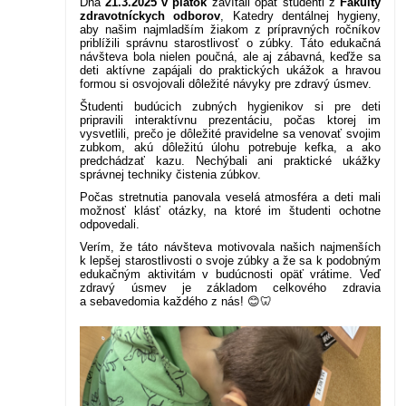
Dňa
21.3.2025 v piatok
zavítali opäť študenti z
Fakulty
zdravotníckych odborov
, Katedry dentálnej hygieny,
aby našim najmladším žiakom z prípravných ročníkov
priblížili správnu starostlivosť o zúbky. Táto edukačná
návšteva bola nielen poučná, ale aj zábavná, keďže sa
deti aktívne zapájali do praktických ukážok a hravou
formou si osvojovali dôležité návyky pre zdravý úsmev.
Študenti budúcich zubných hygienikov si pre deti
pripravili interaktívnu prezentáciu, počas ktorej im
vysvetlili, prečo je dôležité pravidelne sa venovať svojim
zubkom, akú dôležitú úlohu potrebuje kefka, a ako
predchádzať kazu. Nechýbali ani praktické ukážky
správnej techniky čistenia zúbkov.
Počas stretnutia panovala veselá atmosféra a deti mali
možnosť klásť otázky, na ktoré im študenti ochotne
odpovedali.
Verím, že táto návšteva motivovala našich najmenších
k lepšej starostlivosti o svoje zúbky a že sa k podobným
edukačným aktivitám v budúcnosti opäť vrátime. Veď
zdravý úsmev je základom celkového zdravia
a sebavedomia každého z nás! 😊🦷