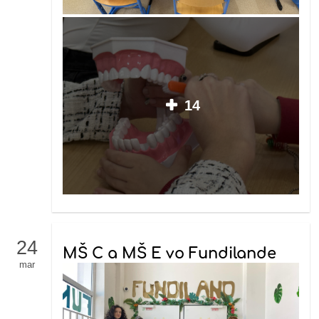
14
24
MŠ C a MŠ E vo Fundilande
mar