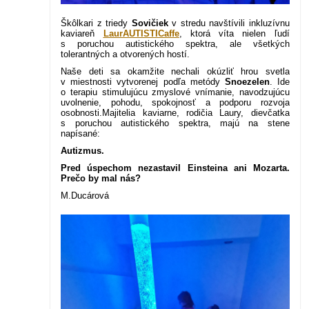
Škôlkari z triedy
Sovičiek
v stredu navštívili inkluzívnu
kaviareň
LaurAUTISTICaffe
, ktorá víta nielen ľudí
s poruchou autistického spektra, ale všetkých
tolerantných a otvorených hostí.
Naše deti sa okamžite nechali okúzliť hrou svetla
v miestnosti vytvorenej podľa metódy
Snoezelen
. Ide
o terapiu stimulujúcu zmyslové vnímanie, navodzujúcu
uvolnenie, pohodu, spokojnosť a podporu rozvoja
osobnosti.
Majitelia kaviarne, rodičia Laury, dievčatka
s poruchou autistického spektra, majú na stene
napísané:
Autizmus.
Pred úspechom nezastavil Einsteina ani Mozarta.
Prečo by mal nás?
M.Ducárová