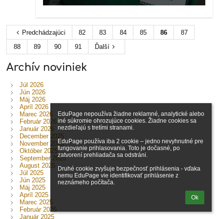
Predchádzajúci
82
83
84
85
86
87
88
89
90
91
Ďalší
Archív noviniek
Júl 2026
Jún 2026
Máj 2026
Apríl 2026
Marec 2026
EduPage nepoužíva žiadne reklamné, analytické alebo 
iné súkromie ohrozujúce cookies. Žiadne cookies sa 
Február 2026
nezdieľajú s tretími stranami.

Január 2026
December 2025
EduPage používa iba 2 cookie – jedno nevyhnutné pre 
November 2025
fungovanie prihlasovania. Toto je dočasné, po 
Október 2025
zatvorení prehliadača sa odstráni.

September 2025
August 2025
Druhé cookie zvyšuje bezpečnosť prihlásenia - vďaka 
Júl 2025
nemu EduPage vie identifikovať prihlásenie z 
Jún 2025
neznámeho počítača.
Máj 2025
Apríl 2025
Ok
Marec 2025
Február 2025
Január 2025