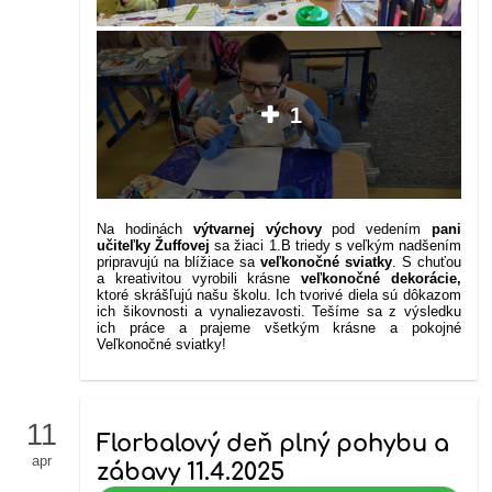
1
Na hodinách
výtvarnej výchovy
pod vedením
pani
učiteľky
Žuffovej
sa žiaci 1.B triedy s veľkým nadšením
pripravujú na blížiace sa
veľkonočné sviatky
. S chuťou
a kreativitou vyrobili krásne
veľkonočné dekorácie,
ktoré skrášľujú našu školu. Ich tvorivé diela sú dôkazom
ich šikovnosti a vynaliezavosti. Tešíme sa z výsledku
ich práce a prajeme všetkým krásne a pokojné
Veľkonočné sviatky!
11
Florbalový deň plný pohybu a
apr
zábavy 11.4.2025