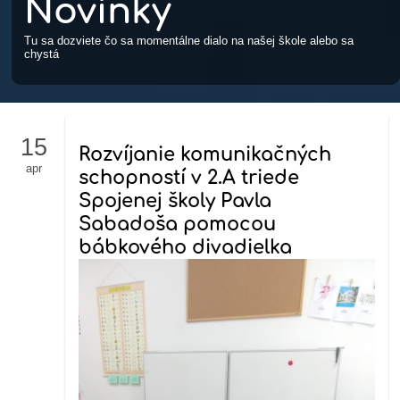
Novinky
Tu sa dozviete čo sa momentálne dialo na našej škole alebo sa
chystá
15
Rozvíjanie komunikačných
apr
schopností v 2.A triede
Spojenej školy Pavla
Sabadoša pomocou
bábkového divadielka