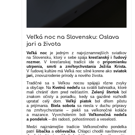
Veľká noc na Slovensku: Oslava
jari a života
Veľká noc
je jedným z najvýznamnejších sviatkov
na Slovensku, ktorý v sebe spája
kresťanský i ľudový
rozmer.
V kresťanskej tradícii ide o
pripomienku
utrpenia, smrti a zmŕtvychvstania Ježiša Krista.
V ľudovej kultúre má Veľká noc silné korene ako
sviatok
jari,
znovuzrodenie prírody a nového života.
Tradičné sa s Veľkou nocou spájajú rôzne zvyky
a obyčaje. Na
Kvetnú nedeľu
sa svätili bahniatka, ktoré
mali chrániť dom pred nešťastím.
Zelený štvrtok
bol
znakom očisty a poriadku, kedy sa gazdiné rozhodli
upratať celý dom.
Veľký piatok
bol dňom pôstu
a prijímania.
Biela sobota
sa niesla v duchu prípravy
na zmŕtvychvstanie – piekli sa veľkonočné koláče
a mazance. Vyvrcholením boli
Veľkonočná nedeľa
a pondelok
– dni radosti, pohostinnosti a veselosti.
Medzi najznámejšie tradície Veľkonočného pondelka
patrí
šibačka
a
oblievačka
. Chlapci chodili navštevovať