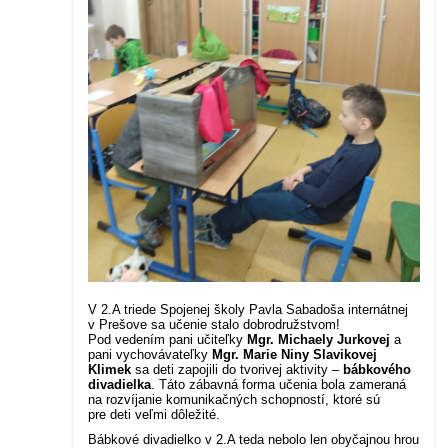
V 2.A triede Spojenej školy Pavla Sabadoša internátnej
v Prešove sa učenie stalo dobrodružstvom!
Pod vedením pani učiteľky
Mgr. Michaely Jurkovej
a
pani vychovávateľky
Mgr. Marie Niny Slavikovej
Klimek
sa deti zapojili do tvorivej aktivity –
bábkového
divadielka
. Táto zábavná forma učenia bola zameraná
na rozvíjanie komunikačných schopností, ktoré sú
pre deti veľmi dôležité.
Bábkové divadielko v 2.A teda nebolo len obyčajnou hrou