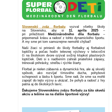
Slovenský zväz florbalu
vyzval všetky školy
na Slovensku, aby si
11. apríla 2025
–
pri príležitosti
Medzinárodného dňa florbalu
–
pripomenuli krásu a radosť z tohto dynamického športu.
A my sme pri tom samozrejme nemohli chýbať!
Naši žiaci si priniesli do školy florbalky aj florbalové
loptičky a počas hodín telesnej výchovy v telocvični
či na školskom dvore ozýval svižný klopkot plastových
loptičiek. Deti si s nadšením zahrali priateľské zápasy,
trénovali prihrávky, streľbu i rýchle štarty.
Florbal je nielen zábavná a dynamická hra, ale aj skvelý
spôsob, ako rozvíjať tímového ducha, pohybové
schopnosti a lásku k športu. Sme radi, že sme sa mohli
zapojiť do tejto výzvy a ukázať, že pohyb a radosť z hry
patria aj do školských lavíc.
Ďakujeme Slovenskému zväzu florbalu za túto skvelú
akciu a tešíme sa na ďalšie športové výzvy!