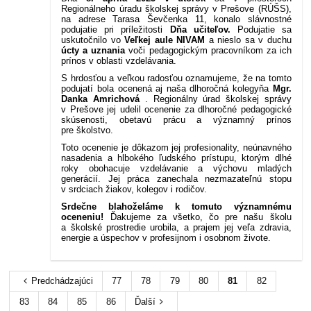
Regionálneho úradu školskej správy v Prešove (RÚŠS),
na adrese Tarasa Ševčenka 11, konalo slávnostné
podujatie pri príležitosti
Dňa učiteľov.
Podujatie sa
uskutočnilo vo
Veľkej aule NIVAM
a nieslo sa v duchu
úcty a uznania
voči pedagogickým pracovníkom za ich
prínos v oblasti vzdelávania.
S hrdosťou a veľkou radosťou oznamujeme, že na tomto
podujatí bola ocenená aj naša dlhoročná kolegyňa
Mgr.
Danka Amrichová
. Regionálny úrad školskej správy
v Prešove jej udelil ocenenie za dlhoročné pedagogické
skúsenosti, obetavú prácu a významný prínos
pre školstvo.
Toto ocenenie je dôkazom jej profesionality, neúnavného
nasadenia a hlbokého ľudského prístupu, ktorým dlhé
roky obohacuje vzdelávanie a výchovu mladých
generácií. Jej práca zanechala nezmazateľnú stopu
v srdciach žiakov, kolegov i rodičov.
Srdečne blahoželáme k tomuto významnému
oceneniu!
Ďakujeme za všetko, čo pre našu školu
a školské prostredie urobila, a prajem jej veľa zdravia,
energie a úspechov v profesijnom i osobnom živote.
Predchádzajúci
77
78
79
80
81
82
83
84
85
86
Ďalší