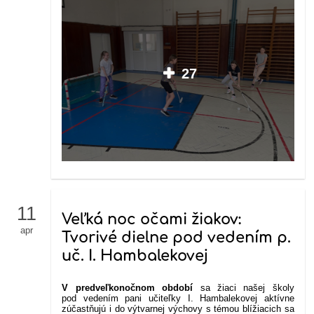
27
11
Veľká noc očami žiakov:
apr
Tvorivé dielne pod vedením p.
uč. I. Hambalekovej
V predveľkonočnom období
sa žiaci našej školy
pod vedením pani učiteľky I. Hambalekovej aktívne
zúčastňujú i do výtvarnej výchovy s témou blížiacich sa