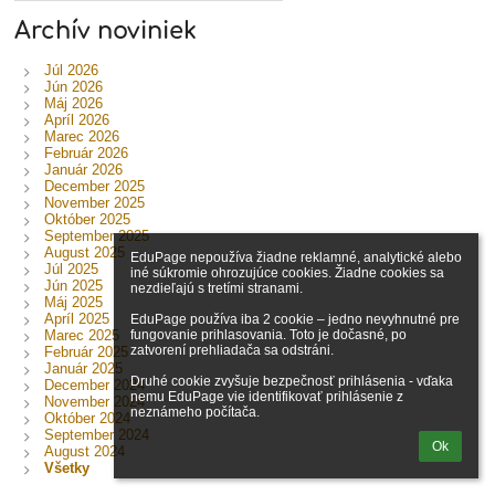
Archív noviniek
Júl 2026
Jún 2026
Máj 2026
Apríl 2026
Marec 2026
Február 2026
Január 2026
December 2025
November 2025
Október 2025
September 2025
August 2025
EduPage nepoužíva žiadne reklamné, analytické alebo 
Júl 2025
iné súkromie ohrozujúce cookies. Žiadne cookies sa 
Jún 2025
nezdieľajú s tretími stranami.

Máj 2025
Apríl 2025
EduPage používa iba 2 cookie – jedno nevyhnutné pre 
fungovanie prihlasovania. Toto je dočasné, po 
Marec 2025
zatvorení prehliadača sa odstráni.

Február 2025
Január 2025
Druhé cookie zvyšuje bezpečnosť prihlásenia - vďaka 
December 2024
nemu EduPage vie identifikovať prihlásenie z 
November 2024
neznámeho počítača.
Október 2024
September 2024
Ok
August 2024
Všetky