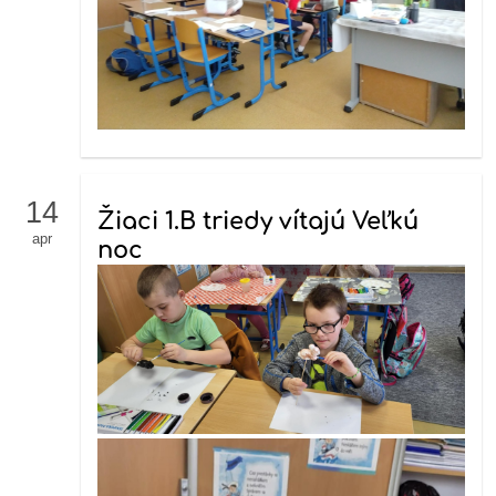
14
Žiaci 1.B triedy vítajú Veľkú
apr
noc