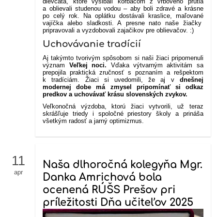
dievčatá, ktoré vyšibali korbáčom z vŕbového prútia
a oblievali studenou vodou – aby boli zdravé a krásne
po celý rok. Na oplátku dostávali kraslice, maľované
vajíčka alebo sladkosti. A presne nato naše žiačky
pripravovali a vyzdobovali zajačikov pre oblievačov. :)
Uchovávanie tradícií
Aj takýmto tvorivým spôsobom si naši žiaci pripomenuli
význam
Veľkej noci.
Vďaka výtvarným aktivitám sa
prepojila praktická zručnosť s poznaním a rešpektom
k tradíciám. Žiaci si uvedomili, že aj v
dnešnej
modernej dobe má zmysel pripomínať si odkaz
predkov a uchovávať krásu slovenských zvykov.
Veľkonočná výzdoba, ktorú žiaci vytvorili, už teraz
skrášľuje triedy i spoločné priestory školy a prináša
všetkým radosť a jarný optimizmus.
11
Naša dlhoročná kolegyňa Mgr.
apr
Danka Amrichová bola
ocenená RÚŠS Prešov pri
príležitosti Dňa učiteľov 2025