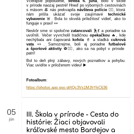
Včerajšie popoludnie,
streda 4. júna
, bolo v škole
v prírode naozaj pestré! Hneď po výborných cestovinách
s mäsom 🍝 nás prekvapila
návšteva polície
👮‍♂️, ktorá
nám prišla ukázať svoje zaujímavé
technické
vybavenie
🚨. Bola to skvelá príležitosť vidieť, ako to
funguje v praxi! 👀
Neskôr sme si spoločne
zatancovali
🕺💃 a poriadne sa
uvoľnili. Večer vyvrcholil tradičnou
opekačkou
🔥, kde
nechýbala ani čapovaná
kofola
🥤 a sladká
cukrová
vata
🍬. Samozrejme, boli aj poriadne
futbalové
a športové aktivity
⚽🏃‍♀️, ako sa na pobyt v prírode
patrí!
Bol to deň plný zábavy, nových poznatkov a pohybu.
Viac uvidíte v priloženom videu! ▶️
Fotoalbum
:
https://photos.app.goo.gl/tQc3Vs1MJfrYkC636
05
III. Škola v prírode - Cesta do
jún
histórie: Žiaci objavovali
kráľovské mesto Bardejov a