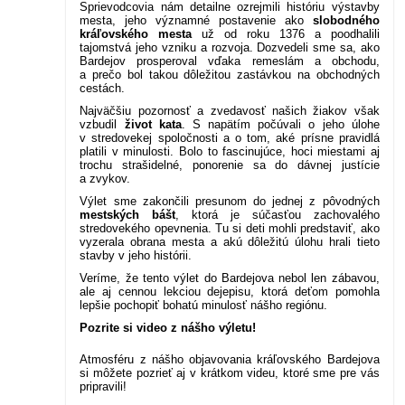
Sprievodcovia nám detailne ozrejmili históriu výstavby
mesta, jeho významné postavenie ako
slobodného
kráľovského mesta
už od roku 1376 a poodhalili
tajomstvá jeho vzniku a rozvoja. Dozvedeli sme sa, ako
Bardejov prosperoval vďaka remeslám a obchodu,
a prečo bol takou dôležitou zastávkou na obchodných
cestách.
Najväčšiu pozornosť a zvedavosť našich žiakov však
vzbudil
život kata
. S napätím počúvali o jeho úlohe
v stredovekej spoločnosti a o tom, aké prísne pravidlá
platili v minulosti. Bolo to fascinujúce, hoci miestami aj
trochu strašidelné, ponorenie sa do dávnej justície
a zvykov.
Výlet sme zakončili presunom do jednej z pôvodných
mestských bášt
, ktorá je súčasťou zachovalého
stredovekého opevnenia. Tu si deti mohli predstaviť, ako
vyzerala obrana mesta a akú dôležitú úlohu hrali tieto
stavby v jeho histórii.
Veríme, že tento výlet do Bardejova nebol len zábavou,
ale aj cennou lekciou dejepisu, ktorá deťom pomohla
lepšie pochopiť bohatú minulosť nášho regiónu.
Pozrite si video z nášho výletu!
Atmosféru z nášho objavovania kráľovského Bardejova
si môžete pozrieť aj v krátkom videu, ktoré sme pre vás
pripravili!