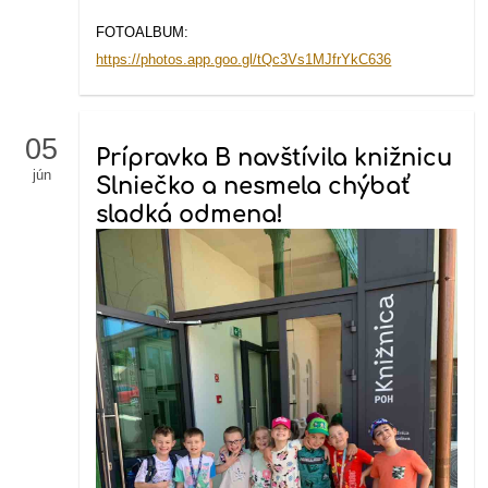
FOTOALBUM:
https://photos.app.goo.gl/tQc3Vs1MJfrYkC636
05
Prípravka B navštívila knižnicu
jún
Slniečko a nesmela chýbať
sladká odmena!