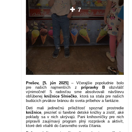
7
Prešov, [5. jún 2025]
– Včerajšie popoludnie bolo
pre našich najmenších z
prípravky B
obzvlášť
výnimočné! S radosťou sme absolvovali návštevu
obľúbenej
knižnice Slniečko
, ktorá sa stala pre našich
budúcich prvákov bránou do sveta príbehov a fantázie.
Deti mali jedinečnú príležitosť spoznať prostredie
knižnice
, prezrieť si farebné detské knižky a zistiť, aké
poklady sa v nich ukrývajú. Pani knihovníčky pre nich
pripravili zaujímavý program plný rozprávok a aktivít,
ktoré deti vtiahli do čarovného sveta čítania.