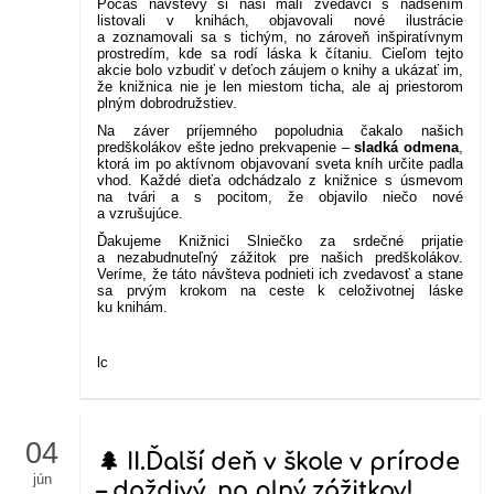
Počas návštevy si naši malí zvedavci s nadšením
listovali v knihách, objavovali nové ilustrácie
a zoznamovali sa s tichým, no zároveň inšpiratívnym
prostredím, kde sa rodí láska k čítaniu. Cieľom tejto
akcie bolo vzbudiť v deťoch záujem o knihy a ukázať im,
že knižnica nie je len miestom ticha, ale aj priestorom
plným dobrodružstiev.
Na záver príjemného popoludnia čakalo našich
predškolákov ešte jedno prekvapenie –
sladká odmena
,
ktorá im po aktívnom objavovaní sveta kníh určite padla
vhod. Každé dieťa odchádzalo z knižnice s úsmevom
na tvári a s pocitom, že objavilo niečo nové
a vzrušujúce.
Ďakujeme Knižnici Slniečko za srdečné prijatie
a nezabudnuteľný zážitok pre našich predškolákov.
Veríme, že táto návšteva podnieti ich zvedavosť a stane
sa prvým krokom na ceste k celoživotnej láske
ku knihám.
lc
04
🌲 II.Ďalší deň v škole v prírode
jún
– daždivý, no plný zážitkov!