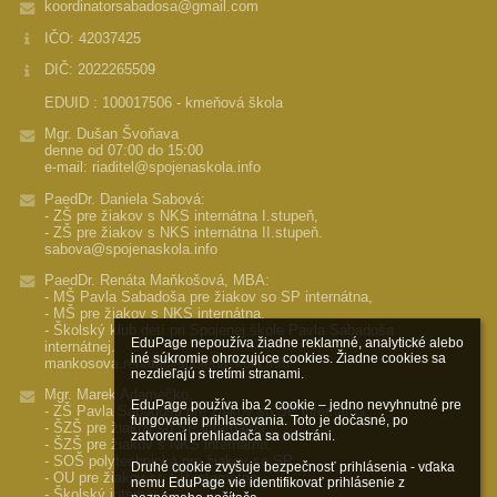
koordinatorsabadosa@gmail.com
IČO: 42037425
DIČ: 2022265509
EDUID : 100017506 - kmeňová škola
Mgr. Dušan Švoňava
denne od 07:00 do 15:00
e-mail: riaditel@spojenaskola.info
PaedDr. Daniela Sabová:
- ZŠ pre žiakov s NKS internátna I.stupeň,
- ZŠ pre žiakov s NKS internátna II.stupeň.
sabova@spojenaskola.info
PaedDr. Renáta Maňkošová, MBA:
- MŠ Pavla Sabadoša pre žiakov so SP internátna,
- MŠ pre žiakov s NKS internátna,
- Školský klub detí pri Spojenej škole Pavla Sabadoša
EduPage nepoužíva žiadne reklamné, analytické alebo 
internátnej.
iné súkromie ohrozujúce cookies. Žiadne cookies sa 
mankosova.renata@spojenaskola.info
nezdieľajú s tretími stranami.

Mgr. Marek Adamečko:
EduPage používa iba 2 cookie – jedno nevyhnutné pre 
- ZŠ Pavla Sabadoša pre žiakov so SP internátna,
fungovanie prihlasovania. Toto je dočasné, po 
- ŠZŠ pre žiakov so SP internátna,
zatvorení prehliadača sa odstráni.

- ŠZŠ pre žiakov s NKS internátna,
- SOŠ polytechnická pre žiakov so SP,
Druhé cookie zvyšuje bezpečnosť prihlásenia - vďaka 
- OU pre žiakov so SP internátne,
nemu EduPage vie identifikovať prihlásenie z 
- Školský internát.