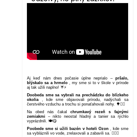
Aj keď nám dnes počasie úplne neprialo –
pršalo,
blýskalo sa a hrmelo
, my sme si to v škole v prírode
aj tak užili naplno! ☔⚡
Doobeda sme sa vybrali na prechádzku do blízkeho
okolia
, kde sme objavovali prírodu, nadýchali sa
čerstvého vzduchu a trochu si ponaťahovali nohy. 🌳🚶‍♂️
Na obed nás čakal
chrumkavý rezeň s fajnými
zemiakmi
– nikto neostal hladný a tanier sa rýchlo
vyprázdnili. 🍽️😋
Poobede sme si užili bazén v hoteli Ozon
, kde sme
sa vybláznili vo vode, zrelaxovali a zabavili sa. 🏊‍♀️💦