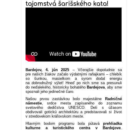
tajomstvá šarišského kata!
Bardejov, 4. jún 2025
– Včerajšie dopoludnie sa
pre našich žiakov začalo výdatnými raňajkami – chlebík
so šunkou, masielkom a syrom dodal energiu
na dobrodružný výlet! Hneď po nich sme sa presunuli
do neďalekého, historicky bohatého
Bardejova
, aby sme
spoznali jeho jedinečné čaro.
Našou prvou zastávkou bolo majestátne
Radničné
námestie
, srdce mesta zapísaného do zoznamu
svetového dedičstva UNESCO. Deti s úžasom
obdivovali gotickú architektúru a predstavovali si život
v stredovekom kráľovskom meste.
Hlavným bodom programu bola pútavá
prehliadka
kulturne a turistického centra v Bardejove
.