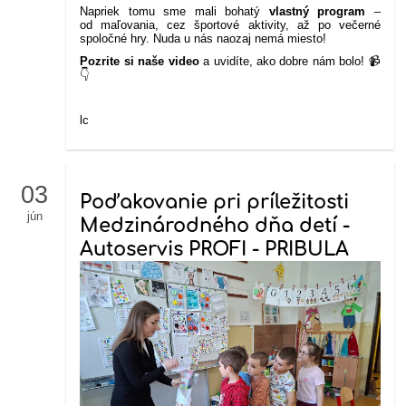
Napriek tomu sme mali bohatý
vlastný program
–
od maľovania, cez športové aktivity, až po večerné
spoločné hry. Nuda u nás naozaj nemá miesto!
Pozrite si naše video
a uvidíte, ako dobre nám bolo! 📹
👇
lc
03
Poďakovanie pri príležitosti
jún
Medzinárodného dňa detí -
Autoservis PROFI - PRIBULA