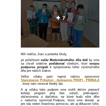
7
Milí rodičia, žiaci a priatelia školy,
pri príležitosti
osláv Medzinárodného dňa detí
by sme
sa chceli srdečne
poďakovať
všetkým, ktorí
svojou
podporou prispeli
k spríjemneniu tohto výnimočného
dňa pre našich žiakov.
Veľká vďaka patrí najmä nášmu sponzorovi
Stanislavovi Pribulovi - Autoservis PROFI - PRIBULA
, ktorý nám venoval štedrý dar.
A aj vďaka tejto podpore sme mohli deťom pripraviť
bohatý program plný hier, súťaží, prekvapení,
občerstvenia a darčekov, na ktoré budú ešte dlho
s radosťou spomínať.Podpora, ktorú sme dostali, je
pre nás nielen finančnou pomocou, ale aj dôkazom toho,