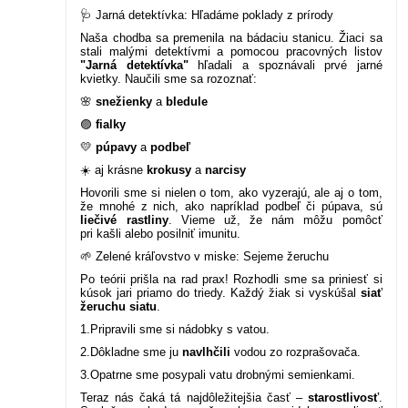
🩺 Jarná detektívka: Hľadáme poklady z prírody
Naša chodba sa premenila na bádaciu stanicu. Žiaci sa
stali malými detektívmi a pomocou pracovných listov
"Jarná detektívka"
hľadali a spoznávali prvé jarné
kvietky. Naučili sme sa rozoznať:
🌸
snežienky
a
bledule
🟣
fialky
💛
púpavy
a
podbeľ
☀️ aj krásne
krokusy
a
narcisy
Hovorili sme si nielen o tom, ako vyzerajú, ale aj o tom,
že mnohé z nich, ako napríklad podbeľ či púpava, sú
liečivé rastliny
. Vieme už, že nám môžu pomôcť
pri kašli alebo posilniť imunitu.
🌱 Zelené kráľovstvo v miske: Sejeme žeruchu
Po teórii prišla na rad prax! Rozhodli sme sa priniesť si
kúsok jari priamo do triedy. Každý žiak si vyskúšal
siať
žeruchu siatu
.
1.Pripravili sme si nádobky s vatou.
2.Dôkladne sme ju
navlhčili
vodou zo rozprašovača.
3.Opatrne sme posypali vatu drobnými semienkami.
Teraz nás čaká tá najdôležitejšia časť –
starostlivosť
.