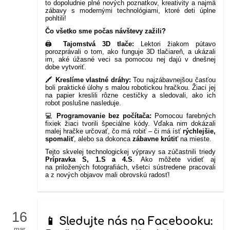
to dopoludnie plné nových poznatkov, kreativity a najmä
zábavy s modernými technológiami, ktoré deti úplne
pohltili!
Čo všetko sme počas návštevy zažili?
🖨️
Tajomstvá 3D tlače:
Lektori žiakom pútavo
porozprávali o tom, ako funguje 3D tlačiareň, a ukázali
im, aké úžasné veci sa pomocou nej dajú v dnešnej
dobe vytvoriť.
🖍️
Kreslíme vlastné dráhy:
Tou najzábavnejšou časťou
boli praktické úlohy s malou robotickou hračkou. Žiaci jej
na papier kreslili rôzne cestičky a sledovali, ako ich
robot poslušne nasleduje.
💻
Programovanie bez počítača:
Pomocou farebných
fixiek žiaci tvorili špeciálne kódy. Vďaka nim dokázali
malej hračke určovať, čo má robiť – či má ísť
rýchlejšie,
spomaliť
, alebo sa dokonca
zábavne krútiť
na mieste.
Tejto skvelej technologickej výpravy sa zúčastnili triedy
Prípravka S, 1.S a 4.S
. Ako môžete vidieť aj
na priložených fotografiách, všetci sústredene pracovali
a z nových objavov mali obrovskú radosť!
16
📱 Sledujte nás na Facebooku:
mar