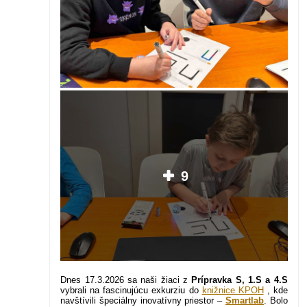
9
Dnes 17.3.2026 sa naši žiaci z
Prípravka S, 1.S a 4.S
vybrali na fascinujúcu exkurziu do
knižnice KPOH
, kde
navštívili špeciálny inovatívny priestor –
Smartlab
. Bolo