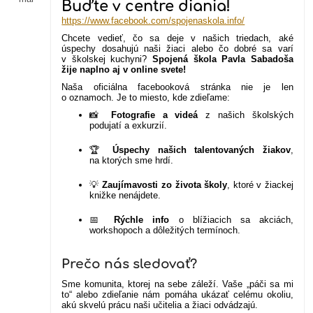
Buďte v centre diania!
https://www.facebook.com/spojenaskola.info/
Chcete vedieť, čo sa deje v našich triedach, aké
úspechy dosahujú naši žiaci alebo čo dobré sa varí
v školskej kuchyni?
Spojená škola Pavla Sabadoša
žije naplno aj v online svete!
Naša oficiálna facebooková stránka nie je len
o oznamoch. Je to miesto, kde zdieľame:
📸
Fotografie a videá
z našich školských
podujatí a exkurzií.
🏆
Úspechy našich talentovaných žiakov
,
na ktorých sme hrdí.
💡
Zaujímavosti zo života školy
, ktoré v žiackej
knižke nenájdete.
📅
Rýchle info
o blížiacich sa akciách,
workshopoch a dôležitých termínoch.
Prečo nás sledovať?
Sme komunita, ktorej na sebe záleží. Vaše „páči sa mi
to“ alebo zdieľanie nám pomáha ukázať celému okoliu,
akú skvelú prácu naši učitelia a žiaci odvádzajú.