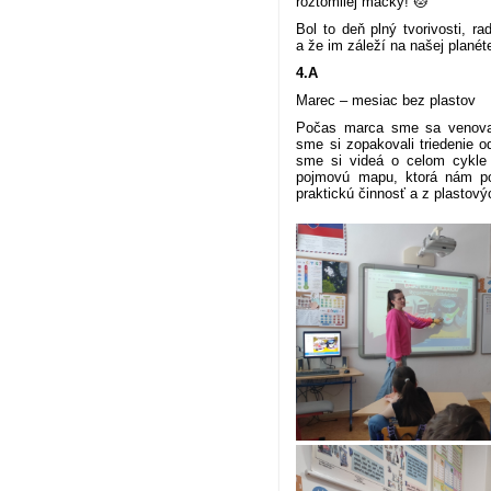
roztomilej mačky! 🐱
Bol to deň plný tvorivosti, r
a že im záleží na našej planéte
4.A
Marec – mesiac bez plastov
Počas marca sme sa venovali
sme si zopakovali triedenie 
sme si videá o celom cykle 
pojmovú mapu, ktorá nám po
praktickú činnosť a z plastovýc