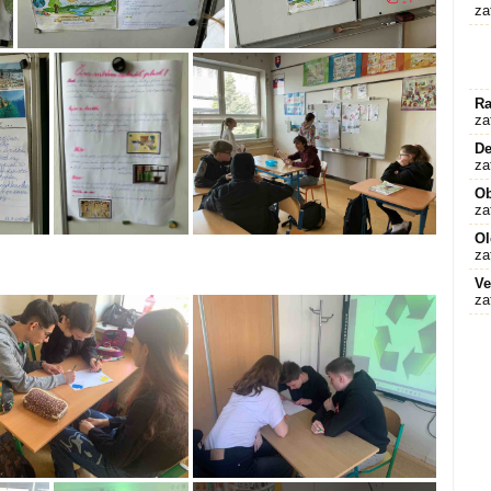
za
Ra
za
De
za
O
za
Ol
za
Ve
za