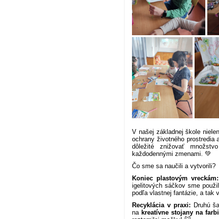
V našej základnej škole niele
ochrany životného prostredia
dôležité znižovať množst
každodennými zmenami. 💚
Čo sme sa naučili a vytvorili?
Koniec plastovým vreckám:
igelitových sáčkov sme použi
podľa vlastnej fantázie, a tak 
Recyklácia v praxi:
Druhú ša
na
kreatívne stojany na farb