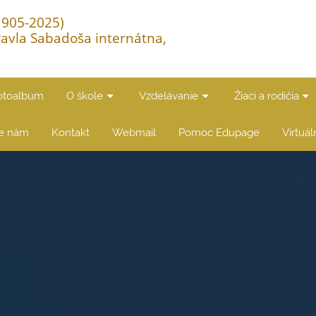
(1905-2025)
Pavla Sabadoša internátna,
otoalbum
O škole
Vzdelávanie
Žiaci a rodičia
te nám
Kontakt
Webmail
Pomoc Edupage
Virtuá