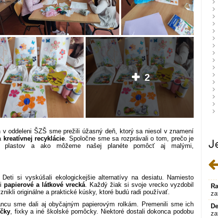
2
n v oddeleni ŠZŠ sme prežili úžasný deň, ktorý sa niesol v znamení
 a
kreatívnej recyklácie
. Spoločne sme sa rozprávali o tom, prečo je
J
vo plastov a ako môžeme našej planéte pomôcť aj malými,
Deti si vyskúšali ekologickejšie alternatívy na desiatu. Namiesto
li
papierové a látkové vrecká
. Každý žiak si svoje vrecko vyzdobil
Ra
vznikli originálne a praktické kúsky, ktoré budú radi používať.
za
ncu sme dali aj obyčajným papierovým rolkám. Premenili sme ich
De
ičky
, fixky a iné školské pomôcky. Niektoré dostali dokonca podobu
za