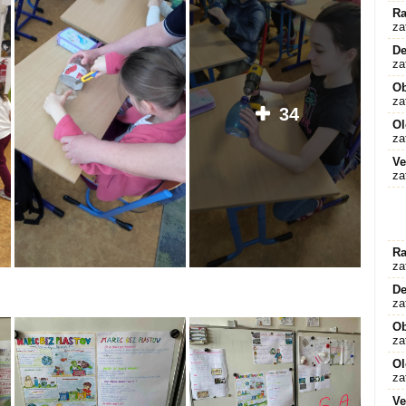
Ra
za
De
za
O
za
34
Ol
za
Ve
za
Ra
za
De
za
O
za
Ol
za
Ve