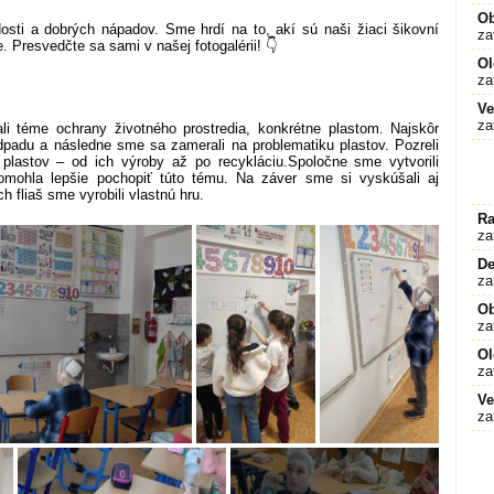
O
adosti a dobrých nápadov. Sme hrdí na to, akí sú naši žiaci šikovní
za
. Presvedčte sa sami v našej fotogalérii! 👇
Ol
za
Ve
za
 téme ochrany životného prostredia, konkrétne plastom. Najskôr
odpadu a následne sme sa zamerali na problematiku plastov. Pozreli
plastov – od ich výroby až po recykláciu.
Spoločne sme vytvorili
mohla lepšie pochopiť túto tému. Na záver sme si vyskúšali aj
h fliaš sme vyrobili vlastnú hru.
Ra
za
De
za
O
za
Ol
za
Ve
za