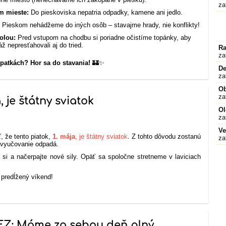
za
m mieste:
Do pieskoviska nepatria odpadky, kamene ani jedlo.
:
Pieskom nehádžeme do iných osôb – stavajme hrady, nie konflikty!
olou:
Pred vstupom na chodbu si poriadne očistíme topánky, aby
ž nepresťahovali aj do tried.
Ra
za
opatkách? Hor sa do stavania!
🏰✨
De
za
O
za
 je štátny sviatok
Ol
za
Ve
 že tento piatok,
1. mája
, je štátny sviatok
. Z tohto dôvodu zostanú
za
 vyučovanie odpadá.
e si a načerpajte nové sily. Opäť sa spoločne stretneme v laviciach
.
predĺžený víkend!
FZ: Máme za sebou deň plný