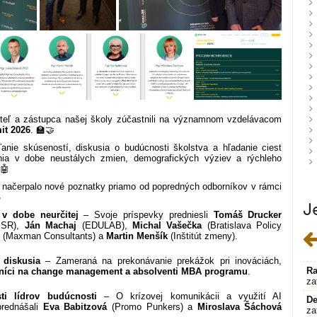
diteľ a zástupca našej školy zúčastnili na významnom vzdelávacom
t 2026
. 🏫🤝
ľanie skúseností, diskusia o budúcnosti školstva a hľadanie ciest
a v dobe neustálych zmien, demografických výziev a rýchleho
🤖
načerpalo nové poznatky priamo od popredných odborníkov v rámci

J
 v dobe neurčitej
– Svoje príspevky predniesli
Tomáš Drucker
a SR),
Ján Machaj
(EDULAB),
Michal Vašečka
(Bratislava Policy
š
(Maxman Consultants) a
Martin Menšík
(Inštitút zmeny).
 diskusia
– Zameraná na prekonávanie prekážok pri inováciách,
Ra
níci na change management a absolventi MBA programu
.
za
ti lídrov budúcnosti
– O krízovej komunikácii a využití AI
De
rednášali
Eva Babitzová
(Promo Punkers) a
Miroslava Šáchová
za