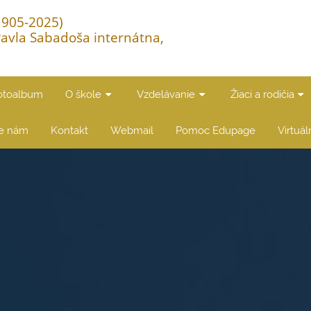
(1905-2025)
Pavla Sabadoša internátna,
otoalbum
O škole
Vzdelávanie
Žiaci a rodičia
te nám
Kontakt
Webmail
Pomoc Edupage
Virtuá