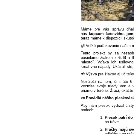
Máme pre vás správu dňa! 
nás
kopcom čerstvého, jem
teraz máme k dispozícii skuto
🙌 Veľké poďakovanie našim
Tento projekt by sa nezaob
posielame žiakom z
6. B
a
I
miesto“. Vďaka ich usilovno
kreatívne nápady. Ukázali st
📢 Výzva pre žiakov aj učiteľo
Nezáleží na tom, či máte 6 
vezmite svoje triedy von a v
priamo v teréne.
Žiaci
, ukážte
📜 Pravidlá nášho pieskovis
Aby nám piesok vydržal čistý
bodoch:
Piesok patrí do
po tráve.
Hračky majú sv
odložíme na urč