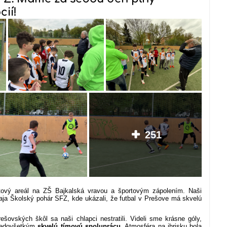
cií!
251
ortový areál na ZŠ Bajkalská vravou a športovým zápolením. Naši
rnaja Školský pohár SFZ, kde ukázali, že futbal v Prešove má skvelú
prešovských škôl sa naši chlapci nestratili. Videli sme krásne góly,
predovšetkým
skvelú tímovú spoluprácu
. Atmosféra na ihrisku bola