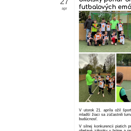
27
futbalových emó
apr
V utorok 21. apríla ožil šp
mladší žiaci sa zúčastnili tu
budúcnosť.
V silnej konkurencii piatich 
obetavé zákroky v bráne a 