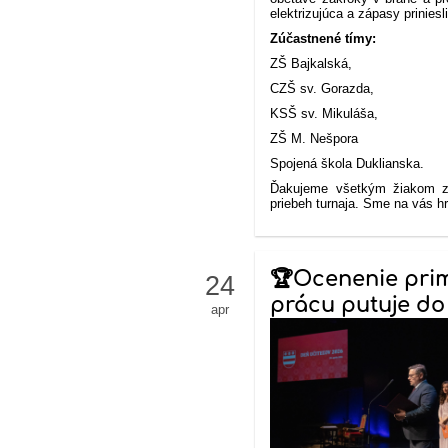
elektrizujúca a zápasy prinies
Zúčastnené tímy:
ZŠ Bajkalská,
CZŠ sv. Gorazda,
KSŠ sv. Mikuláša,
ZŠ M. Nešpora
Spojená škola Duklianska.
Ďakujeme všetkým žiakom za
priebeh turnaja. Sme na vás hr
🏆Ocenenie pri
24
prácu putuje do 
apr