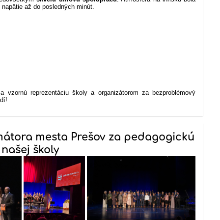
li napätie až do posledných minút.
 vzornú reprezentáciu školy a organizátorom za bezproblémový
dí!
mátora mesta Prešov za pedagogickú
našej školy