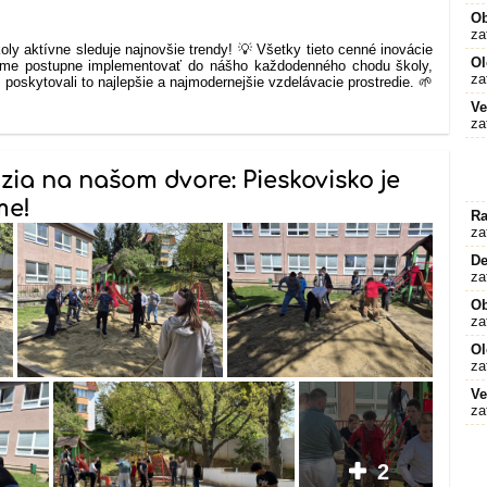
O
za
oly aktívne sleduje najnovšie trendy! 💡 Všetky tieto cenné inovácie
Ol
ujeme postupne implementovať do nášho každodenného chodu školy,
za
skytovali to najlepšie a najmodernejšie vzdelávacie prostredie. 🌱
Ve
za
ázia na našom dvore: Pieskovisko je
me!
Ra
za
De
za
O
za
Ol
za
Ve
za
2