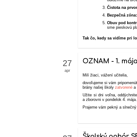
Čistota na prvo
Bezpečná zóna
Obuv pod kontr
sme pieskovú plá
Tak čo, kedy sa vidíme pri l
OZNAM - 1. mája,
27
apr
Milí žiaci, vážení učitelia,
dovoľujeme si vám pripomenúť,
brány našej školy
zatvorené
a
Užite si dni voľna, oddýchnit
a zborovni v pondelok 4. mája
Prajeme vám pekný a slnečný 
Školský pohár S