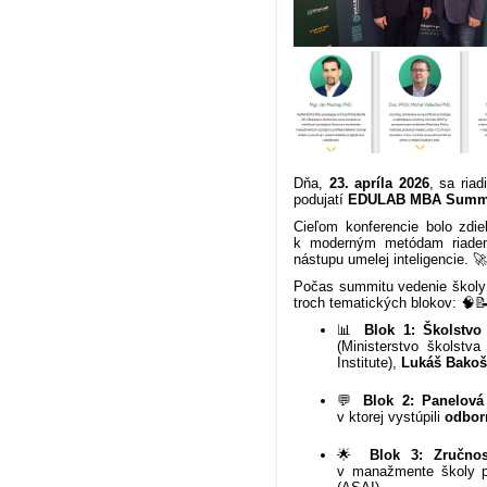
Dňa,
23. apríla 2026
, sa ria
podujatí
EDULAB MBA Summi
Cieľom konferencie bolo zdie
k moderným metódam riadeni
nástupu umelej inteligencie. 
Počas summitu vedenie školy 
troch tematických blokov: 🧠
📊
Blok 1: Školstvo
(Ministerstvo školstv
Institute),
Lukáš Bako
💬
Blok 2: Panelová
v ktorej vystúpili
odbor
🌟
Blok 3: Zručnos
v manažmente školy p