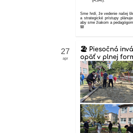
(ASAI).
Sme hrdí, že vedenie našej šk
a strategické prístupy plán
aby sme žiakom a pedagógom po
🎒
🏖️ Piesočná inv
27
opäť v plnej for
apr