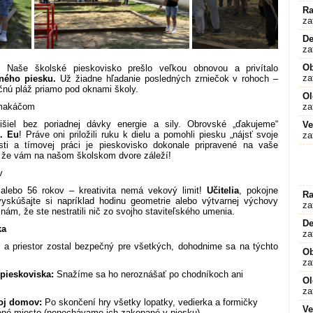
Ra
za
De
za
O
Naše školské pieskovisko prešlo veľkou obnovou a privítalo
za
ného piesku.
Už žiadne hľadanie posledných zrniečok v rohoch –
čnú pláž priamo pod oknami školy.
Ol
 makáčom
za
išiel bez poriadnej dávky energie a sily. Obrovské „ďakujeme“
Ve
I. Eu
! Práve oni priložili ruku k dielu a pomohli piesku „nájsť svoje
za
sti a tímovej práci je pieskovisko dokonale pripravené na vaše
e, že vám na našom školskom dvore záleží!
v
alebo 56 rokov – kreativita nemá vekový limit!
Učitelia
, pokojne
Ra
yskúšajte si napríklad hodinu geometrie alebo výtvarnej výchovy
za
 nám, že ste nestratili nič zo svojho staviteľského umenia.
De
ka
za
 a priestor zostal bezpečný pre všetkých, dohodnime sa na týchto
O
za
 pieskoviska:
Snažíme sa ho neroznášať po chodníkoch ani
Ol
za
oj domov:
Po skončení hry všetky lopatky, vedierka a formičky
Ve
ené miesto (nenechávame ich zakopané v piesku).