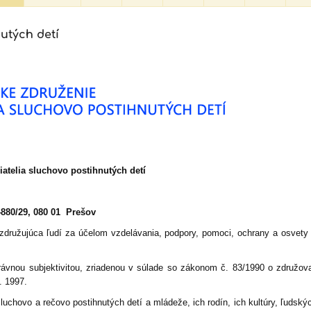
utých detí
iatelia sluchovo postihnutých detí
4880/29
,
080 01 Prešov
družujúca ľudí za účelom vzdelávania, podpory, pomoci, ochrany a osvety 
vnou subjektivitou, zriadenou v súlade so zákonom č. 83/1990 o združova
. 1997.
uchovo a rečovo postihnutých detí a mládeže, ich rodín, ich kultúry, ľudský