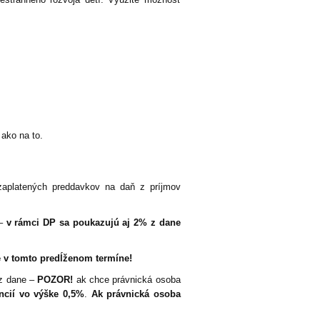
 ako na to.
zaplatených preddavkov na daň z príjmov
 –
v rámci DP sa poukazujú aj 2% z dane
 v tomto predĺženom termíne!
 z dane –
POZOR!
ak chce právnická osoba
ncií vo výške 0,5%
.
Ak právnická osoba