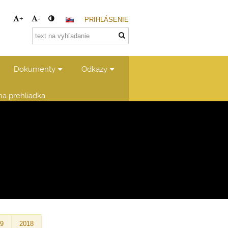
+
-
PRIHLÁSENIE
Dokumenty
Odkazy
lna prehliadka
19
2018