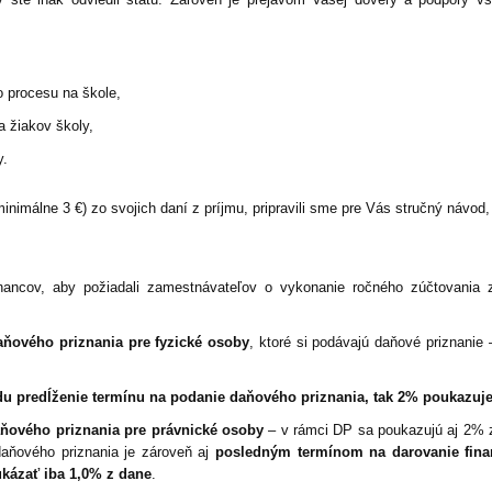
o procesu na škole,
a žiakov školy,
y.
minimálne 3 €) zo svojich daní z príjmu, pripravili sme pre Vás stručný návod,
ancov, aby požiadali zamestnávateľov o vykonanie ročného zúčtovania 
aňového priznania pre fyzické osoby
, ktoré si podávajú daňové priznanie
u predĺženie termínu na podanie daňového priznania, tak 2% poukazuje
ňového priznania pre právnické osoby
– v rámci DP sa poukazujú aj 2%
aňového priznania je zároveň aj
posledným termínom na darovanie fina
ukázať iba 1,0% z dane
.