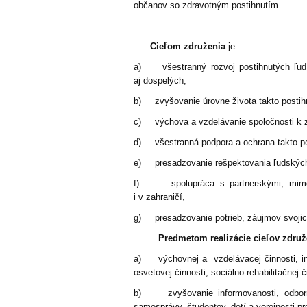
občanov so zdravotným postihnutím.
Cieľom združenia
je:
a) všestranný rozvoj postihnutých ľudí
aj dospelých,
b) zvyšovanie úrovne života takto postihn
c) výchova a vzdelávanie spoločnosti k zo
d) všestranná podpora a ochrana takto post
e) presadzovanie rešpektovania ľudských 
f) spolupráca s partnerskými, mimovlá
i v zahraničí,
g) presadzovanie potrieb, záujmov svojich
Predmetom realizácie cieľov združ
a) výchovnej a vzdelávacej činnosti, integ
osvetovej činnosti, sociálno-rehabilitačnej č
b) zvyšovanie informovanosti, odbornej
samosprávy, študentov, detí a verejnosti p