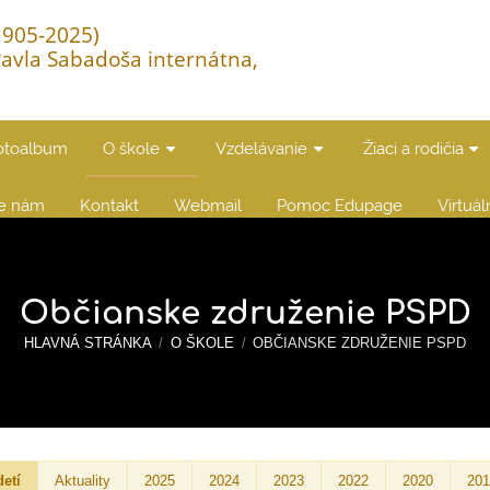
(1905-2025)
Pavla Sabadoša internátna,
otoalbum
O škole
Vzdelávanie
Žiaci a rodičia
te nám
Kontakt
Webmail
Pomoc Edupage
Virtuá
Občianske združenie PSPD
HLAVNÁ STRÁNKA
/
O ŠKOLE
/
OBČIANSKE ZDRUŽENIE PSPD
detí
Aktuality
2025
2024
2023
2022
2020
20