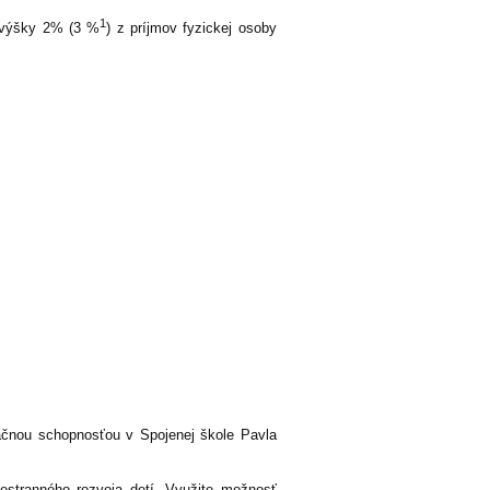
1
o výšky 2% (3 %
) z príjmov fyzickej osoby
ačnou schopnosťou v Spojenej škole Pavla
šestranného rozvoja detí. Využite možnosť