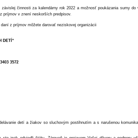
o závislej činnosti za kalendárny rok 2022 a možnosť poukázania sumy d
 z príjmov v znení neskorších predpisov.
 daní z príjmov môžete darovať neziskovej organizácii
 DETÍ“
 3403 3572
delávanie detí a žiakov so sluchovým postihnutím a s narušenou komunik
y ste inak odviedli štátu. Zároveň je prejavom Vašej dôvery a podpory v