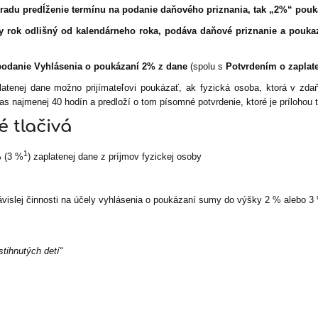
adu predĺženie termínu na podanie daňového priznania, tak „2%“ pouk
 rok odlišný od kalendárneho roka, podáva daňové priznanie a pouk
odanie Vyhlásenia o poukázaní 2% z dane
(spolu s
Potvrdením o zaplat
tenej dane možno prijímateľovi poukázať, ak fyzická osoba, ktorá v zda
as najmenej 40 hodín a predloží o tom písomné potvrdenie, ktoré je prílohou 
é tlačivá
1
% (3 %
) zaplatenej dane z príjmov fyzickej osoby
ávislej činnosti na účely vyhlásenia o poukázaní sumy do výšky 2 % alebo 3
stihnutých detí“