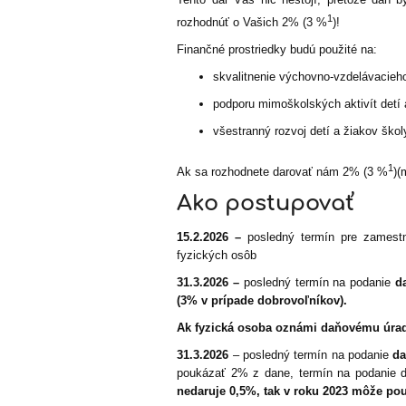
1
rozhodnúť o Vašich 2% (3 %
)!
Finančné prostriedky budú použité na:
skvalitnenie výchovno-vzdelávacieh
podporu mimoškolských aktivít detí 
všestranný rozvoj detí a žiakov škol
1
Ak sa rozhodnete darovať nám 2% (3 %
)(
Ako postupovať
15.2.2026 –
posledný termín pre zamestn
fyzických osôb
31.3.2026 –
posledný termín na podanie
d
(3% v prípade dobrovoľníkov).
Ak fyzická osoba oznámi daňovému úrad
31.3.2026
– posledný termín na podanie
da
poukázať 2% z dane, termín na podanie d
nedaruje 0,5%, tak v roku 2023 môže po