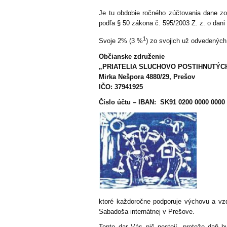
Je tu obdobie ročného zúčtovania dane z
podľa § 50 zákona č. 595/2003 Z. z. o dani
1
Svoje 2% (3 %
) zo svojich už odvedených
Občianske združenie
„PRIATELIA SLUCHOVO POSTIHNUTÝCH
Mirka Nešpora 4880/29
, Prešov
IČO:
37941925
Číslo účtu – IBAN: SK91 0200 0000 0000
ktoré každoročne podporuje výchovu a vz
Sabadoša internátnej v Prešove.
Tento dar Vás nič nestojí, pretože daň b