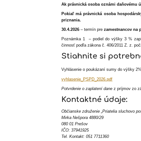
Ak právnická osoba oznámi daňovému úr
Pokiaľ má právnická osoba hospodársky
priznania.
30.4.2026
– termín pre
zamestnancov na p
Poznámka 1 – podiel do výšky 3 % zapla
činnosť podľa zákona č. 406/2011 Z. z. poč
Stiahnite si potrebn
Vyhlásenie o poukázaní sumy do výšky 2
vyhlasenie_PSPD_2026.pdf
Potvrdenie o zaplatení dane
z príjmov zo z
Kontaktné údaje:
Občianske združenie „Priatelia sluchovo po
Mirka Nešpora 4880/29
080 01 Prešov
IČO: 37941925
Tel. Kontakt: 051 7711360