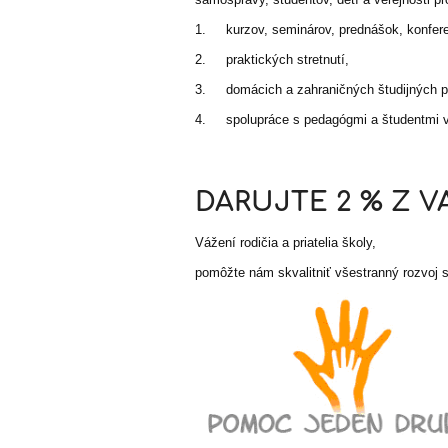
1. kurzov, seminárov, prednášok, konfere
2. praktických stretnutí,
3. domácich a zahraničných študijných p
4. spolupráce s pedagógmi a študentmi vz
DARUJTE 2 % Z V
Vážení rodičia a priatelia školy,
pomôžte nám skvalitniť všestranný rozvoj