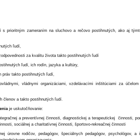
 s prioritným zameraním na sluchovo a rečovo postihnutých, ako aj týmt
utých ľudí,
dpovednosti za kvalitu života takto postihnutých ľudí
ihnutých ľudí, ich rodín, jazyka a kultúry,
práv takto postihnutých ľudí,
dnymi, vládnymi organizáciami, vzdelávacími inštitúciami za účelom 
 členov a takto postihnutých ľudí.
enia
je uskutočňovanie:
račnej a preventívnej činnosti, diagnostickej a terapeutickej činnosti, por
innosti, sociálnej a charitatívnej činnosti, športovo-rekreačnej činnosti
 úrovne rodičov, pedagógov, špeciálnych pedagógov, psychológov, a in
rostredníctvom organizovania: