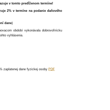
azuje v tomto predĺženom termíne!
azuje 2% v termíne na podanie daňového
ení dane
)
ňovacom období vykonávala dobrovoľnícku
tohto vyhlásenia.
 % zaplatenej dane fyzickej osoby
PDF