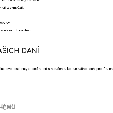
ncií a sympózií,
obytov,
delávacích inštitúcií
AŠICH DANÍ
 sluchovo postihnutých detí a detí s narušenou komunikačnou schopnosťou n